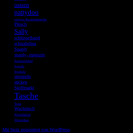
ostern
pattydoo
pattyoo Kosmetiktasche
Plüsch
Sally
schlüsselband
schnabelina
Snaply
snaply- magazin
Sommerkleid
Spende
Spieluhr
stempeln
sticken
Stoffmarkt
Tasche
Toast
Wachstuch
Wickelkleid
Würstchen
Mit Stolz präsentiert von WordPress