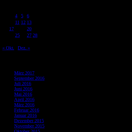
M
D
M
D
F
S
S
1
2
3
4
5
6
7
8
9
10
11
12
13
14
15
16
17
18
19
20
21
22
23
24
25
26
27
28
29
30
« Okt.
Dez. »
Was bisher geschah…
März 2017
(1)
September 2016
(1)
Juli 2016
(1)
Juni 2016
(2)
Mai 2016
(1)
April 2016
(2)
März 2016
(4)
Februar 2016
(5)
Januar 2016
(4)
Dezember 2015
(10)
November 2015
(11)
Oktober 2015
(8)