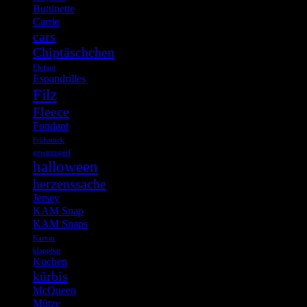
Buttinette
Carrie
cars
Chiptäschchen
Elefant
Espandrilles
Filz
Fleece
Fondant
Frühstück
gewinnspiel
halloween
herzenssache
Jersey
KAM Snap
KAM Snaps
Karton
klappbar
Kuchen
kürbis
McQueen
Mütze