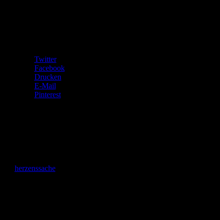
Bitte votet im oben angezeigten Link. Das würde der Gruppe sehr
helfen.
Teilen mit:
Twitter
Facebook
Drucken
E-Mail
Pinterest
Gefällt mir:
Gefällt mir
Wird geladen …
herzenssache
Das bin
ich!