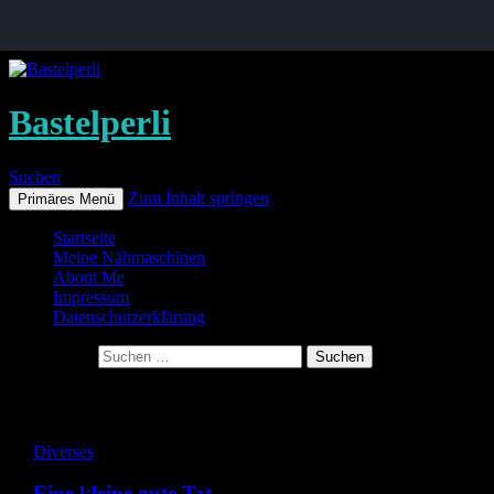
Bastelperli
Suchen
Zum Inhalt springen
Primäres Menü
Startseite
Meine Nähmaschinen
About Me
Impressum
Datenschutzerklärung
Suche nach:
Archiv für den Tag: 12. November 2015
Diverses
Eine kleine gute Tat