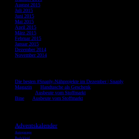
August 2015
(1)
Juli 2015
(3)
Juni 2015
(2)
Mai 2015
(1)
April 2015
(2)
März 2015
(1)
Februar 2015
(5)
Januar 2015
(3)
Dezember 2014
(3)
November 2014
(5)
Letzte Kommentare
Die besten #Snaply-Nähprojekte im Dezember | Snaply
Magazin
bei
Handtasche als Geschenk
admin
bei
Ausbeute vom Stoffmarkt
Bine
bei
Ausbeute vom Stoffmarkt
Was such ich?
Adventskalender
Autogarage
Bodykleid