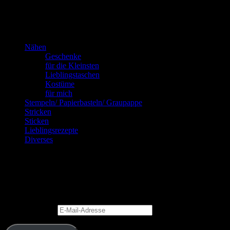
Kannste selber machen? Dann mach’s!!!
Nähen
Geschenke
für die Kleinsten
Lieblingstaschen
Kostüme
für mich
Stempeln/ Papierbasteln/ Graupappe
Stricken
Sticken
Lieblingsrezepte
Diverses
Blog via E-Mail abonnieren
Gib Deine E-Mail-Adresse an, um diesen Blog zu abonnieren und
Benachrichtigungen über neue Beiträge via E-Mail zu erhalten.
E-Mail-Adresse