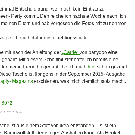
 einmal Entschuldigung, weil noch kein Eintrag zur
een- Party kommt. Den reiche ich nächste Woche nach. Ich
i meinen Eltern und hab vergessen die Fotos mit zu nehmen.
zeige ich euch dafür mein Lieblingsstück.
be mir nach der Anleitung der
„Carrie“
von pattydoo eine
 genäht. Mit diesem Schnittmuster hatte ich bereits eine
 für meine Freundin genäht, die ich euch
hier
schon gezeigt
 Diese Tasche ist übrigens in der September 2015- Ausgabe
aply- Magazins
erschienen, was mich ziemlich stolz macht.
Gesamtansicht
che ist aus einem Stoff von Ikea entstanden. Es ist ein
er Baumwollstoff, der einiges Aushalten kann. Als Henkel