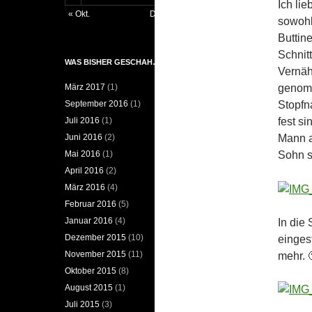
Ich li
« Okt.
Dez. »
sowohl
Buttine
Schnit
WAS BISHER GESCHAH…
Vernäh
genomm
März 2017
(1)
Stopfn
September 2016
(1)
fest s
Juli 2016
(1)
Mann a
Juni 2016
(2)
Sohn s
Mai 2016
(1)
April 2016
(2)
März 2016
(4)
Februar 2016
(5)
Januar 2016
(4)
In die
Dezember 2015
(10)
einges
November 2015
(11)
mehr. 
Oktober 2015
(8)
August 2015
(1)
Juli 2015
(3)