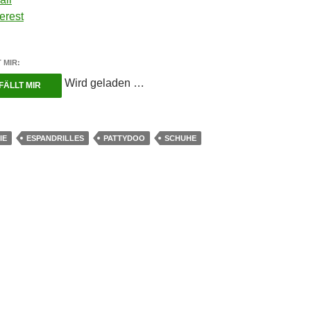
erest
 MIR:
Wird geladen …
FÄLLT MIR
IE
ESPANDRILLES
PATTYDOO
SCHUHE