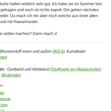
huhe halten wirklich sehr gut. Ich habe sie im Sommer fast
h getragen und noch ist nichts kaputt. Die gehen nächstes
ieder. Da mach ich mir aber noch welche aus einer alten
und mit Hawaiimuster.
e selber machen? Dann mach´s!
Blumenstoff innen und außen (
IKEA
), Kunstleder
ette
)
ör:
Gurtband und Webband (
Stoffmarkt am Maybachufer
),
 (
Buttinette
)
IT:
ter
ebook
cken
ail