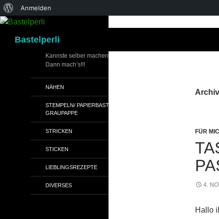
Über
Anmelden
WordPress
Suchen
Bastelperli
Kannste selber machen?
Dann mach’s!!!
NÄHEN
Archiv
STEMPELN/ PAPIERBASTELN/
GRAUPAPPE
STRICKEN
FÜR MI
TA
STICKEN
PA
LIEBLINGSREZEPTE
4. N
DIVERSES
Hallo i