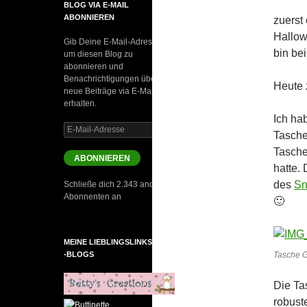
BLOG VIA E-MAIL
ABONNIEREN
zuerst
Hallow
Gib Deine E-Mail-Adresse an,
bin be
um diesen Blog zu
abonnieren und
Benachrichtigungen über
Heute 
neue Beiträge via E-Mail zu
erhalten.
Ich ha
E-
Tasche
Mail-
Tasche
Adresse
ABONNIEREN
hatte.
des
Sn
Schließe dich 2.343 anderen
Abonnenten an
🙂
MEINE LIEBLINGSLINKS UND
-BLOGS
Tasche 
Die Tas
robust