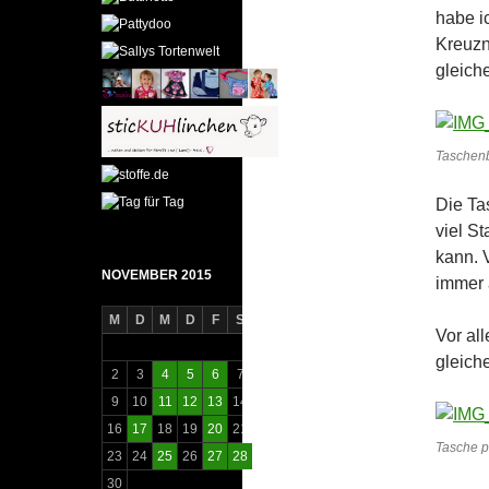
habe i
Kreuzn
gleich
Taschen
Die Ta
viel S
kann. 
NOVEMBER 2015
immer 
M
D
M
D
F
S
S
Vor al
1
gleich
2
3
4
5
6
7
8
9
10
11
12
13
14
15
16
17
18
19
20
21
22
Tasche p
23
24
25
26
27
28
29
30