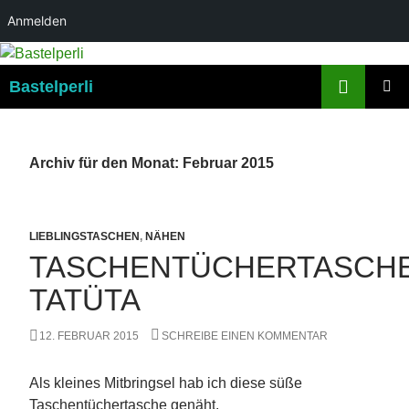
Anmelden
Suchen
Bastelperli
ZUM
PRIMÄR
INHALT
MENÜ
SPRINGEN
Archiv für den Monat: Februar 2015
LIEBLINGSTASCHEN
,
NÄHEN
TASCHENTÜCHERTASCH
TATÜTA
12. FEBRUAR 2015
SCHREIBE EINEN KOMMENTAR
Als kleines Mitbringsel hab ich diese süße
Taschentüchertasche genäht.