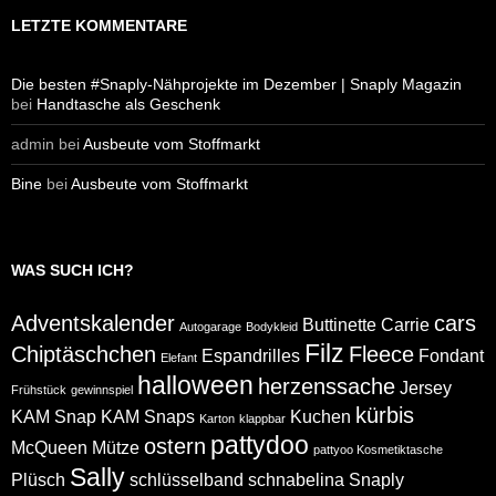
LETZTE KOMMENTARE
Die besten #Snaply-Nähprojekte im Dezember | Snaply Magazin
bei
Handtasche als Geschenk
admin
bei
Ausbeute vom Stoffmarkt
Bine
bei
Ausbeute vom Stoffmarkt
WAS SUCH ICH?
Adventskalender
cars
Buttinette
Carrie
Autogarage
Bodykleid
Filz
Chiptäschchen
Fleece
Espandrilles
Fondant
Elefant
halloween
herzenssache
Jersey
Frühstück
gewinnspiel
kürbis
KAM Snap
KAM Snaps
Kuchen
Karton
klappbar
pattydoo
ostern
McQueen
Mütze
pattyoo Kosmetiktasche
Sally
Plüsch
schlüsselband
schnabelina
Snaply