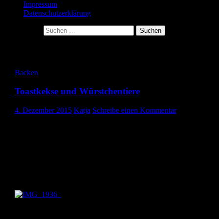
Impressum
Datenschutzerklärung
Suche nach:
Schlagwort-Archive: Würstchen
Backen
Toastkekse und Würstchentiere
4. Dezember 2015
Katja
Schreibe einen Kommentar
Hallo ihr Lieben,
heute findet in unserer Kita ein Adventsfrühstück statt. Ich wurde
auserkoren eine Platte mit belegten Toastbroten mitzubringen.
Wer mich kennt, weiß natürlich, dass einfach belegte Brote für mi
nicht in Frage kommen. Und da hatte ich diese Idee:
Ich habe die Toastscheiben einfach mit meinen Keksausstechern