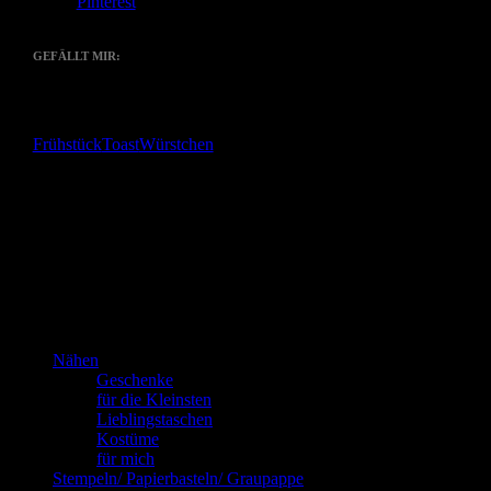
Pinterest
GEFÄLLT MIR:
Gefällt mir
Wird geladen …
Frühstück
Toast
Würstchen
Das bin
ich!
Kannste selber machen? Dann mach’s!!!
Nähen
Geschenke
für die Kleinsten
Lieblingstaschen
Kostüme
für mich
Stempeln/ Papierbasteln/ Graupappe