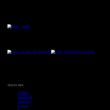
ausgestochen und mit Frischkäse oder Leberwurst bestrichen. Für
mehr Abwechslung habe ich auch Käse- und Wurstscheiben
ausgestochen. Soll ja alles schön zusammen passen. Dann habe ic
noch mit ausgestochenen Gurkenscheiben garniert und fertig sind
die perfekten Toastkekse für ein Nikolausbufett.
Als ich bei einem anderen Frühstück Würstchen mitbringen sollte,
habe ich mir auch was tolles überlegt. Ich habe Würstchentiere
geschnitzt.
Ich hab Schlangen, Kätzchen, Kraken, Mäuse und Schweine
geschnitzt. Die Augen habe ich einfach mit einem
Lebensmittelfarbstift aufgemalt.
Kannste selber machen? Dann mach´s!
TEILEN MIT:
Twitter
Facebook
Drucken
E-Mail