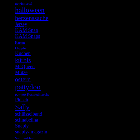
gewinnspiel
halloween
herzenssache
Jersey
KAM Snap
KAM Snaps
Karton
klappbar
Kuchen
kürbis
McQueen
Mütze
ostern
pattydoo
pattyoo Kosmetiktasche
Plüsch
Sally
schlüsselband
schnabelina
Snaply
snaply- magazin
Sommerkleid