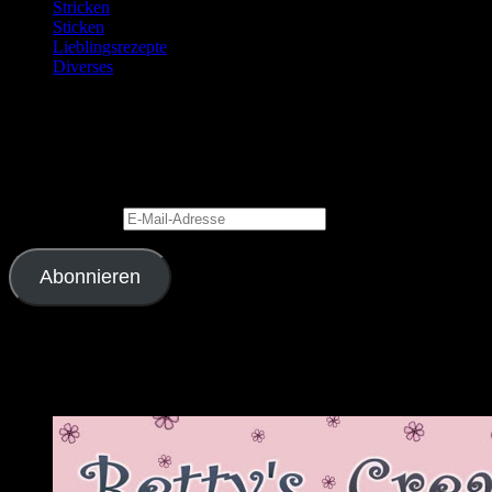
Stricken
Sticken
Lieblingsrezepte
Diverses
Blog via E-Mail abonnieren
Gib Deine E-Mail-Adresse an, um diesen Blog zu abonnieren und
Benachrichtigungen über neue Beiträge via E-Mail zu erhalten.
E-Mail-Adresse
Abonnieren
Schließe dich 2.343 anderen Abonnenten an
Meine Lieblingslinks und -blogs