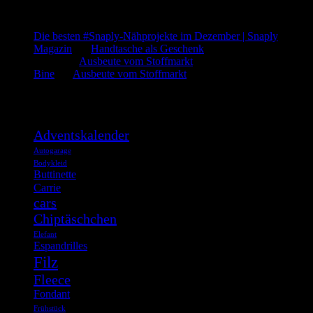
Letzte Kommentare
Die besten #Snaply-Nähprojekte im Dezember | Snaply
Magazin
bei
Handtasche als Geschenk
admin
bei
Ausbeute vom Stoffmarkt
Bine
bei
Ausbeute vom Stoffmarkt
Was such ich?
Adventskalender
Autogarage
Bodykleid
Buttinette
Carrie
cars
Chiptäschchen
Elefant
Espandrilles
Filz
Fleece
Fondant
Frühstück