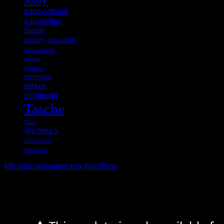
Sally
schlüsselband
schnabelina
Snaply
snaply- magazin
Sommerkleid
Spende
Spieluhr
stempeln
sticken
Stoffmarkt
Tasche
Toast
Wachstuch
Wickelkleid
Würstchen
Mit Stolz präsentiert von WordPress
%d