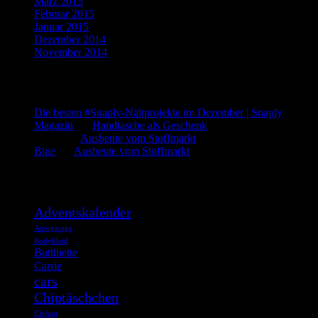
März 2015
(1)
Februar 2015
(5)
Januar 2015
(3)
Dezember 2014
(3)
November 2014
(5)
Letzte Kommentare
Die besten #Snaply-Nähprojekte im Dezember | Snaply
Magazin
bei
Handtasche als Geschenk
admin
bei
Ausbeute vom Stoffmarkt
Bine
bei
Ausbeute vom Stoffmarkt
Was such ich?
Adventskalender
Autogarage
Bodykleid
Buttinette
Carrie
cars
Chiptäschchen
Elefant