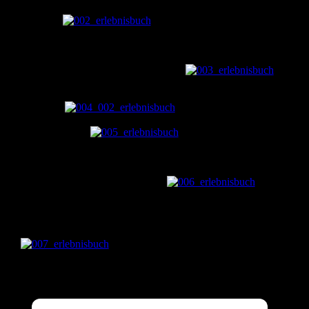
viele bunte Perlen, die zum Zählen üben und hin und her schieben
einladen.
Auf der nächsten Doppelseite kann
Urlaub auf dem Bauernhof gemacht werden. In der Scheune
wohnen fünf kleine Fingerpuppen, ein Schaf, ein Schwein, ein
Schaf, eine Kuh und ein Huhn. Die können tagsüber gemütlich au
der schönen grünen Wiese grasen. 🙂
Zum
Üben, wie ein Reißverschkuss funktioniert, kann das Zelt geöffnet
werden. Im Inneren sitzen das Geburtstagskind und mein kleiner
Rabauke.
Auf der anderen Seite kann m
mit dem Auto die Straße entlang fahren, vorbei an Häusern, Bäu
und einem See.
Jetzt wird wieder ein bissche
an der Motorik gearbeitet. Die großen und kleinen Blüten haben
Knopflöcher und können entweder farblich sortiert oder kunterbun
an den Knöpfen befestigt werden. Gegenüber befindet sich ein
schönes Puzzle zum Zeitvertreib.
Und zum
Schluss gibt es noch ein bisschen was zum Spielen. Den
Gabelstapler kann man mit verschiedenen Steinen beladen und die
dann hoch und runter bewegen. Der Kipper hat einen großen
Erdhaufen geladen, der abgeladen werden muss.
Das Quietbook kam sehr gut an, ist aber auc
wirklich eine ganze Menge Arbeit. Den Filz habe ich komplett im
Bastelgeschäft gekauft. Da gibt es ihn im A4 Formnat in allen
Farben. Kannste selber machen? Dann mach´s!
Teilen mit: