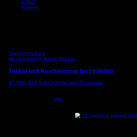
E-Mail
Pinterest
Gefällt mir:
Gefällt mir
Wird geladen …
JawePu
Schlafsack
für die Kleinsten
,
Nähen
,
Stricken
Decken und Kuschelsonnen für Frühchen
17. März 2016
Katja
Schreibe einen Kommentar
Hallo ihr Lieben, heute zeige ich euch ein paar Sachen, die ich für
Frühchen genäht bzw. gestrickt habe. Ich hatte schon in einem
meiner letzten Beiträge
hier
über die Aktion Herzenssache und de
Nähtreff, an dem ich teilgenommen habe, berichtet. Ich hatte
Decken gezeigt, die dafür da sind, dass die Frühchen es im
Inkubator schön kuschelig haben.
Als ich mit Miron schwanger war, kam es mir absolut erstrebensw
vor, stricken zu können. Deshalb hatte ich mir die Zeitschrift
`Stricken leicht gemacht` abonniert. Hier bekam ich jede Woche