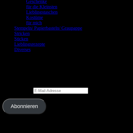
Geschenke
für die Kleinsten
Lieblingstaschen
Kostüme
für mich
Stempeln/ Papierbasteln/ Graupappe
Stricken
Sticken
Lieblingsrezepte
Diverses
Blog via E-Mail abonnieren
Gib Deine E-Mail-Adresse an, um diesen Blog zu abonnieren und
Benachrichtigungen über neue Beiträge via E-Mail zu erhalten.
E-Mail-Adresse
Abonnieren
Schließe dich 2.343 anderen Abonnenten an