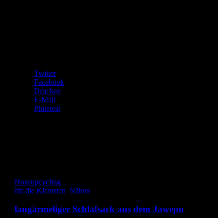
Bündchen habe ich auch aus dem Shirtstoff gemacht und ein breit
Gummi eingezogen. Das Ganze habe ich mit meiner damals noch
nagelneuen Overlockmaschine genäht. Da sieht man wieder, was
man aus vermeintlich „kaputten“ Sachen alles machen kann.
Kannste selber machen? Dann mach´s!
Teilen mit:
Twitter
Facebook
Drucken
E-Mail
Pinterest
Gefällt mir:
Gefällt mir
Wird geladen …
Hose
upcycling
für die Kleinsten
,
Nähen
langärmeliger Schlafsack aus dem Jawepu