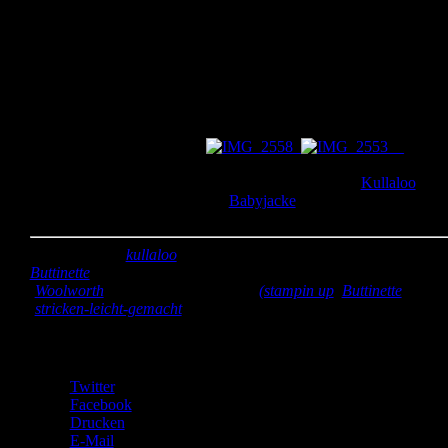
eine neue Ausgabe mit einer Docke Wolle und der Anleitung für e
Karo in unterschiedlichsten Strickmustern. So konnte Woche für
Woche eine neue Stricktechnik erlernt werden. Ich merkte allerdin
recht schnell, dass stricken nichts für mich ist. 😉 Deshalb hab ich
die bereits gestrickten Karos zu kleinen Patchworkdecken
zusammen genäht und hinten mit Fleece gepolstert. Die Decken
kamen sehr gut an, was mich natürlich freut. Außerdem habe ich f
die kleinen Kämpfer Kuschelsonnen genäht. Mit denen können si
in ihren Bettchen kuscheln.
Die
Sonnen bestehen auf einer Seite aus einfacher Baumwolle, die
andere Seite ist aus Plüsch. Den Plüsch habe ich bei
Kullaloo
gekauft und auch schon für die
Babyjacke
für Marek benutzt.
Kannste selber machen? Dann mach´s!
Stoff:
Plüsch (
kullaloo
), Baumwolle orange (gespendet von
Buttinette
) restliche Baumwolle (eigene Restekiste), Fleece
(
Woolworth
)
Zubehör:
Webbänder
(stampin up
,
Buttinette
); Woll
(
stricken-leicht-gemacht
)
Teilen mit:
Twitter
Facebook
Drucken
E-Mail