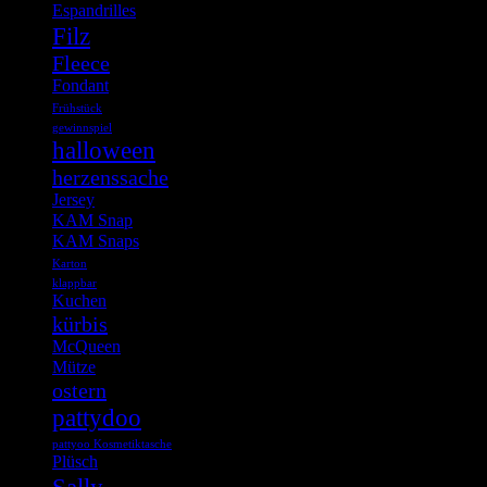
Espandrilles
Filz
Fleece
Fondant
Frühstück
gewinnspiel
halloween
herzenssache
Jersey
KAM Snap
KAM Snaps
Karton
klappbar
Kuchen
kürbis
McQueen
Mütze
ostern
pattydoo
pattyoo Kosmetiktasche
Plüsch