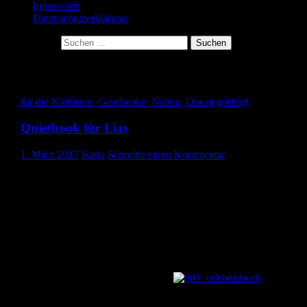
Impressum
Datenschutzerklärung
Suche nach:
Archiv der Kategorie: für die Kleinsten
für die Kleinsten
,
Geschenke
,
Nähen
,
Uncategorized
Quietbook für Lias
1. März 2017
Katja
Schreibe einen Kommentar
Hallo ihr Lieben, heute zeige ich euch ein Quietbook, dass ich vor
einiger Zeit für einen kleinen süßen Jungen gemacht habe. Jetzt ist
er zwar nicht mehr ganz so klein, aber süß ist er immer noch. 🙂
Quietbooks sind weiche, bunte Bücher aus Stoff oder Filz, die das
Kind zum Spielen einladen und die Motorik fördern sollen. Ich ha
einige Zeit überlegt und Internetseiten gewälzt, bis ich die perfekt
Seiten zusammen hatte. Auf der Frontseite habe ich eine große
Blume aufgenäht. Das Innere der Blume ist aus transparentem
Wachstuch gefüllt mit Streuteilen. Das macht ein lustiges Geräusc
glitzert und lädt zum Schütteln ein.
Auf der
ersten Seite gibt es einen großen Apfelbaum. Die Äpfel können
abgeknöpft und im blauen Korb verstaut werden. Daneben gibt es