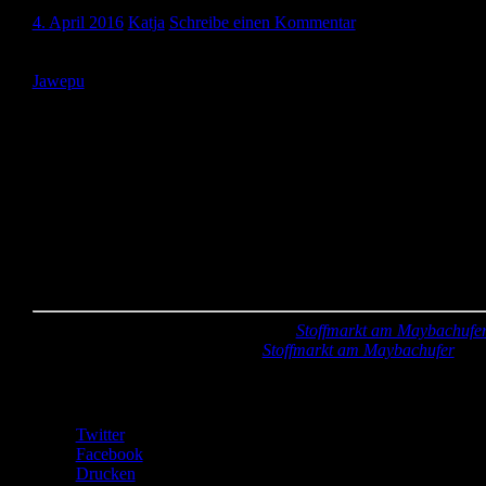
4. April 2016
Katja
Schreibe einen Kommentar
Hallo ihr Lieben, heute zeige ich euch einen Schlafsack, den ich
schon vor langem genäht habe. Ich habe das Schnittmuster für den
Jawepu
von Schnabelina verwendet und einfach nach unten
verlängert. Vorne habe ich noch einen langen Reißverschluss
eingenäht. Das hat insgesamt wirklich prima geklappt. So hier
kommt erstmal das Foto von Marek in seinem Schlafsack:
Der Außenstoff ist Jersey, der Innenstoff Fleece. Ich hab den
Schlafsack schön warm gemacht, damit Marek auch im Winter gut
schlafen kann. Der Reißverschluss hat oben noch einen Schutz,
damit das Endstück nicht am Hals kratzt. Kannste selber machen?
Dann mach´s!
Stoff:
Jersey mit Sternen und Fleece (
Stoffmarkt am Maybachufe
Zubehör:
Reißverschluss türkis (
Stoffmarkt am Maybachufer
)
Teilen mit:
Twitter
Facebook
Drucken