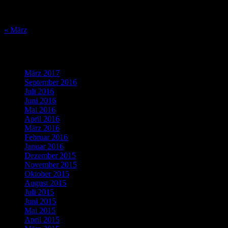
24
25
26
27
28
29
30
31
« März
Was bisher geschah…
März 2017
(1)
September 2016
(1)
Juli 2016
(1)
Juni 2016
(2)
Mai 2016
(1)
April 2016
(2)
März 2016
(4)
Februar 2016
(5)
Januar 2016
(4)
Dezember 2015
(10)
November 2015
(11)
Oktober 2015
(8)
August 2015
(1)
Juli 2015
(3)
Juni 2015
(2)
Mai 2015
(1)
April 2015
(2)