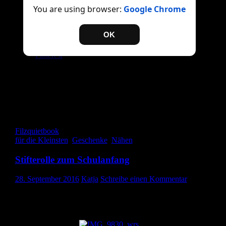
You are using browser:
Google Chrome
Twitter
Facebook
OK
Drucken
E-Mail
Pinterest
Gefällt mir:
Gefällt mir
Wird geladen …
Filz
quietbook
für die Kleinsten
,
Geschenke
,
Nähen
Stifterolle zum Schulanfang
28. September 2016
Katja
Schreibe einen Kommentar
Hallo ihr Lieben, die Sommerpause und damit meine faule Phase i
vorbei. Heute zeige ich euch eine Stifterolle, die ich für ein nettes
Mädchen zur Schuleinführung genäht habe. Eine Stifterolle finde
ich persönlich immer ganz toll. Die ist so schön bunt und ordentli
und platzsparend…
Die Anleitung hab ich von