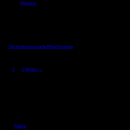
Pinterest
Gefällt mir:
Gefällt mir
Wird geladen …
Decken
herzenssache
Plüsch
Sonnen
Beitragsnavigation
1
2
…
5
Weiter →
Das bin
ich!
Kannste selber machen? Dann mach’s!!!
Nähen