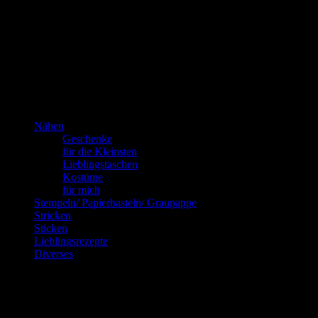
Das bin
ich!
Kannste selber machen? Dann mach’s!!!
Nähen
Geschenke
für die Kleinsten
Lieblingstaschen
Kostüme
für mich
Stempeln/ Papierbasteln/ Graupappe
Stricken
Sticken
Lieblingsrezepte
Diverses
Blog via E-Mail abonnieren
Gib Deine E-Mail-Adresse an, um diesen Blog zu abonnieren und