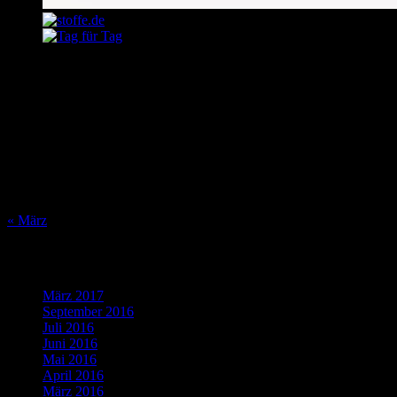
August 2026
M
D
M
D
F
S
S
1
2
3
4
5
6
7
8
9
10
11
12
13
14
15
16
17
18
19
20
21
22
23
24
25
26
27
28
29
30
31
« März
Was bisher geschah…
März 2017
(1)
September 2016
(1)
Juli 2016
(1)
Juni 2016
(2)
Mai 2016
(1)
April 2016
(2)
März 2016
(4)