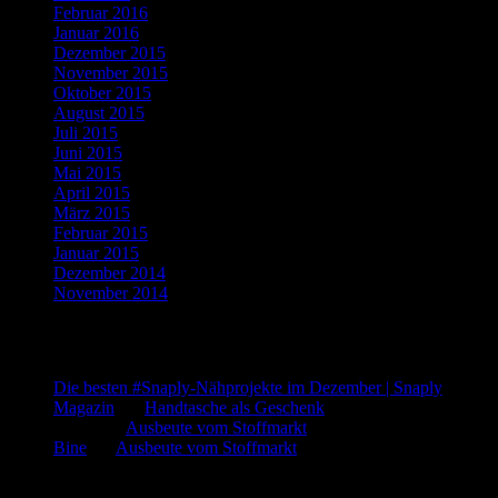
Februar 2016
(5)
Januar 2016
(4)
Dezember 2015
(10)
November 2015
(11)
Oktober 2015
(8)
August 2015
(1)
Juli 2015
(3)
Juni 2015
(2)
Mai 2015
(1)
April 2015
(2)
März 2015
(1)
Februar 2015
(5)
Januar 2015
(3)
Dezember 2014
(3)
November 2014
(5)
Letzte Kommentare
Die besten #Snaply-Nähprojekte im Dezember | Snaply
Magazin
bei
Handtasche als Geschenk
admin
bei
Ausbeute vom Stoffmarkt
Bine
bei
Ausbeute vom Stoffmarkt
Was such ich?