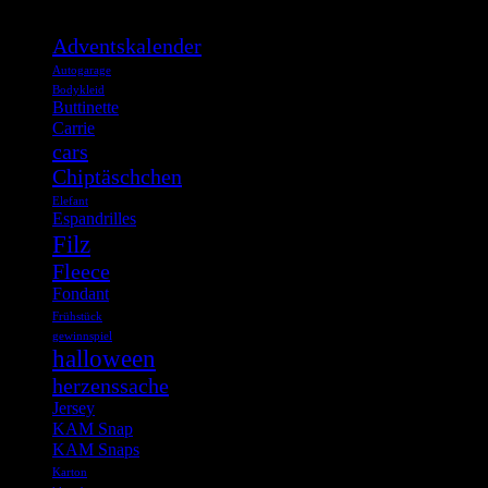
Adventskalender
Autogarage
Bodykleid
Buttinette
Carrie
cars
Chiptäschchen
Elefant
Espandrilles
Filz
Fleece
Fondant
Frühstück
gewinnspiel
halloween
herzenssache
Jersey
KAM Snap
KAM Snaps
Karton