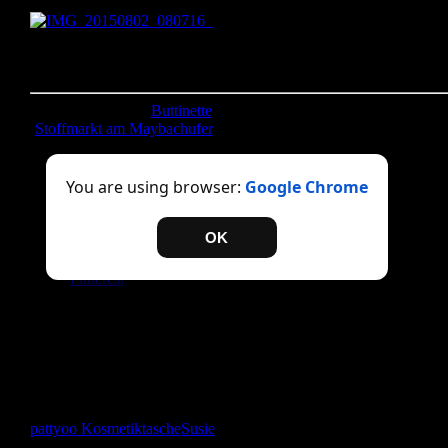
Trotzdem ist die Tasche ein echter Hingucker und super praktisch.
Ich habe schon einige dieser
Täschchen genäht und verschenkt und sehe sie öfter auch in
Benutzung. 🙂 Wobei mir einfällt, dass ich mir selbst auch mal ein
machen könnte… Kannste selber machen? Dann mach´s!
Stoffe: Quiltpaket (
Buttinette
) Zubehör: Reißverschluss rot
(
Stoffmarkt am Maybachufer
)
Teilen mit:
You are using browser:
Google Chrome
Twitter
Facebook
OK
Drucken
E-Mail
Pinterest
Gefällt mir:
Gefällt mir
Wird geladen …
pattyoo Kosmetiktasche
Susie