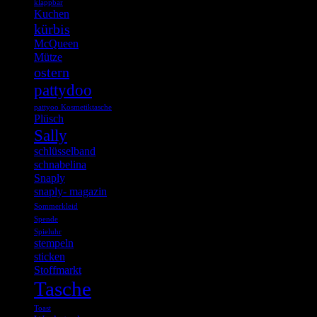
klappbar
Kuchen
kürbis
McQueen
Mütze
ostern
pattydoo
pattyoo Kosmetiktasche
Plüsch
Sally
schlüsselband
schnabelina
Snaply
snaply- magazin
Sommerkleid
Spende
Spieluhr
stempeln
sticken
Stoffmarkt
Tasche
Toast