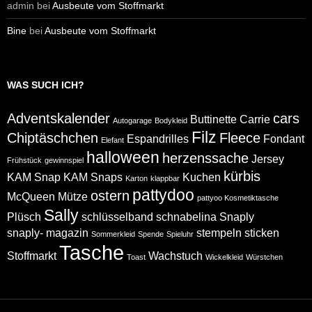
admin
bei
Ausbeute vom Stoffmarkt
Bine
bei
Ausbeute vom Stoffmarkt
WAS SUCH ICH?
Adventskalender
cars
Buttinette
Carrie
Autogarage
Bodykleid
Filz
Chiptäschchen
Fleece
Espandrilles
Fondant
Elefant
halloween
herzenssache
Jersey
Frühstück
gewinnspiel
kürbis
KAM Snap
KAM Snaps
Kuchen
Karton
klappbar
pattydoo
ostern
McQueen
Mütze
pattyoo Kosmetiktasche
Sally
Plüsch
schlüsselband
schnabelina
Snaply
snaply- magazin
stempeln
sticken
Sommerkleid
Spende
Spieluhr
Tasche
Stoffmarkt
Wachstuch
Toast
Wickelkleid
Würstchen