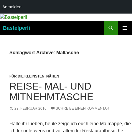
Anmelden
Suchen
Bastelperli
ZUM
PRIMÄR
INHALT
MENÜ
SPRINGEN
Schlagwort-Archive: Maltasche
FÜR DIE KLEINSTEN
,
NÄHEN
REISE- MAL- UND
MITNEHMTASCHE
29. FEBRUAR 2016
SCHREIBE EINEN KOMMENTAR
Hallo ihr Lieben, heute zeige ich euch eine Malmappe, die
ich für unterwegs und vor allem für Restaurantbesuche