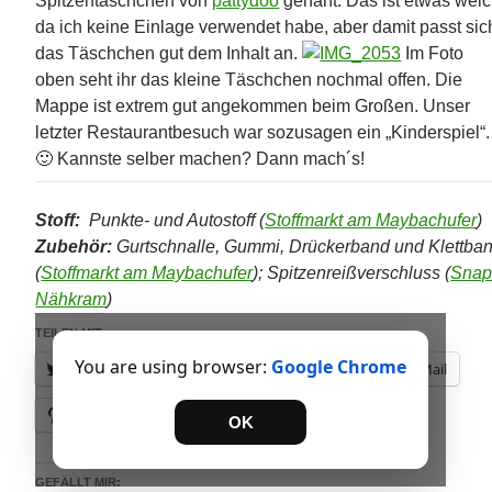
Spitzentäschchen von
pattydoo
genäht. Das ist etwas weic
da ich keine Einlage verwendet habe, aber damit passt sic
das Täschchen gut dem Inhalt an.
Im Foto
oben seht ihr das kleine Täschchen nochmal offen. Die
Mappe ist extrem gut angekommen beim Großen. Unser
letzter Restaurantbesuch war sozusagen ein „Kinderspiel“.
🙂 Kannste selber machen? Dann mach´s!
Stoff:
Punkte- und Autostoff (
Stoffmarkt am Maybachufer
)
Zubehör:
Gurtschnalle, Gummi, Drückerband und Klettba
(
Stoffmarkt am Maybachufer
); Spitzenreißverschluss (
Snap
Nähkram
)
TEILEN MIT:
You are using browser:
Google Chrome
Twitter
Facebook
Drucken
E-Mail
Pinterest
OK
GEFÄLLT MIR: