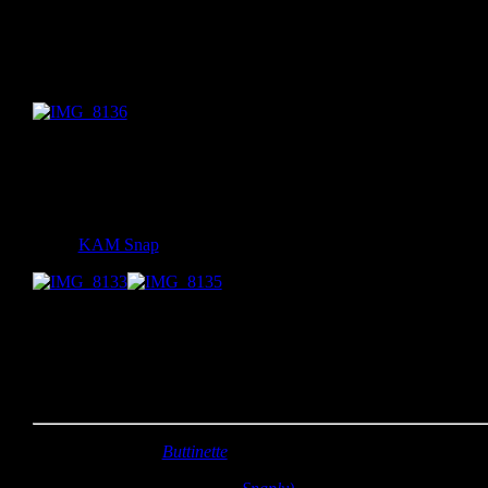
Als Vorlage habe ich eine kleine Tasche genommen, die ich selbst
als Kind geschenkt bekommen habe. Die habe ich heute noch und
finde sie zuckersüß. Deshalb dachte ich, ein Mädchen freut sich
über sowas.
Auf den Frontdeckel habe ich dann noch den Namen gestickt. Da
kann aber natürlich weg gelassen werden.
Außen habe ich einen bunten Blumenstoff verwendet, innen einen
Stoff mit kleineren Blümchen. Verschlossen wird das Ganze mit
einem
KAM Snap
.
Die Tasche braucht wirklich ganz wenige Zutaten, eigentlich nur
Stoff und einen Verschluss. Ich freu mich schon darauf, das
Schnittmuster mit euch zu teilen.
Kannste selber machen? Dann mach´s!
Stoff:
Quiltpaket (
Buttinette
)