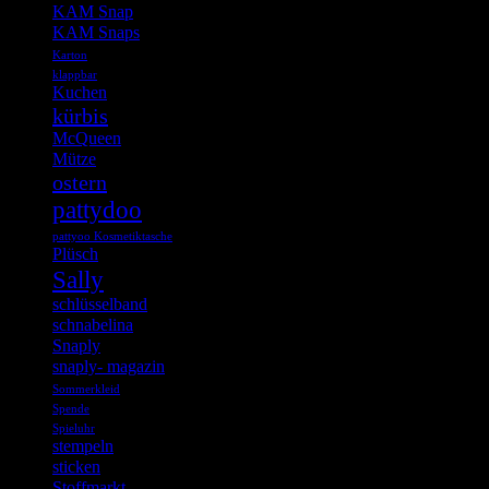
KAM Snap
KAM Snaps
Karton
klappbar
Kuchen
kürbis
McQueen
Mütze
ostern
pattydoo
pattyoo Kosmetiktasche
Plüsch
Sally
schlüsselband
schnabelina
Snaply
snaply- magazin
Sommerkleid
Spende
Spieluhr
stempeln
sticken
Stoffmarkt