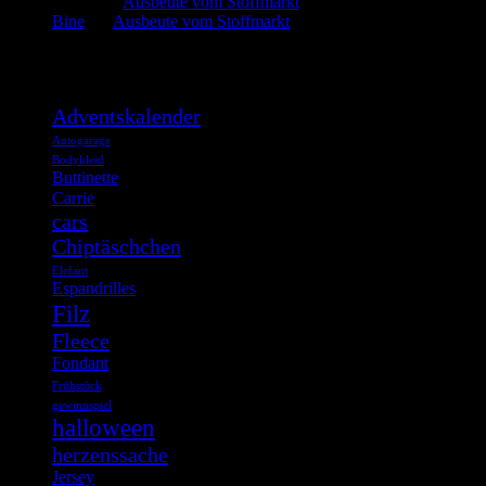
admin
bei
Ausbeute vom Stoffmarkt
Bine
bei
Ausbeute vom Stoffmarkt
Was such ich?
Adventskalender
Autogarage
Bodykleid
Buttinette
Carrie
cars
Chiptäschchen
Elefant
Espandrilles
Filz
Fleece
Fondant
Frühstück
gewinnspiel
halloween
herzenssache
Jersey