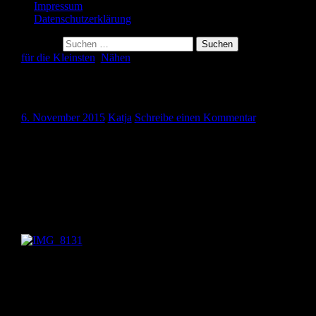
Impressum
Datenschutzerklärung
Suche nach:
für die Kleinsten
,
Nähen
Eine kleine Tasche für ein Mädchen
6. November 2015
Katja
Schreibe einen Kommentar
Hallo ihr Lieben,
heute zeige ich euch eine kleine Umhängetasche, die ich für ein
Mädchen aus der Nachbarschaft zum Geburtstag genäht habe. Da
Schnittmuster habe ich mir selber ausgedacht. Ich tüftele noch an
einer Anleitung, dann stell ich euch dieses als Freebie zur
Verfügung.
Die Stoffe habe ich bei Buttinette in einem Quiltpaket gekauft. D
passen die alle schon recht gut zusammen. Das Schrägband und d
Umhängeband habe ich mit einem Schrägbandformer selbst
gemacht. Wie das geht, zeige ich dann auch im Freebie.