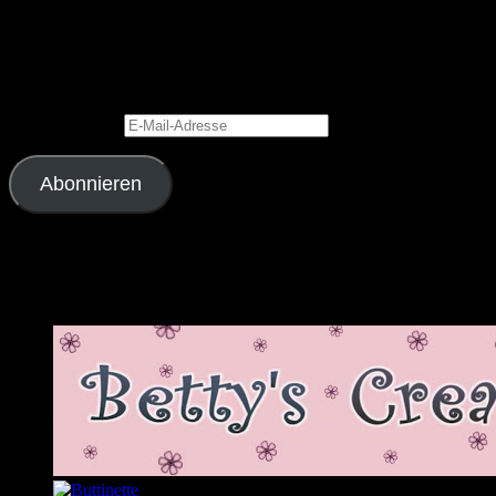
Blog via E-Mail abonnieren
Gib Deine E-Mail-Adresse an, um diesen Blog zu abonnieren und
Benachrichtigungen über neue Beiträge via E-Mail zu erhalten.
E-Mail-Adresse
Abonnieren
Schließe dich 2.343 anderen Abonnenten an
Meine Lieblingslinks und -blogs