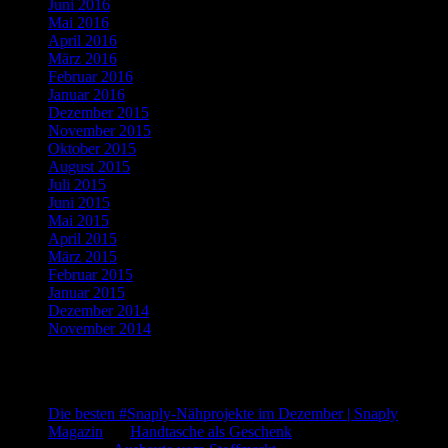
Juni 2016
(2)
Mai 2016
(1)
April 2016
(2)
März 2016
(4)
Februar 2016
(5)
Januar 2016
(4)
Dezember 2015
(10)
November 2015
(11)
Oktober 2015
(8)
August 2015
(1)
Juli 2015
(3)
Juni 2015
(2)
Mai 2015
(1)
April 2015
(2)
März 2015
(1)
Februar 2015
(5)
Januar 2015
(3)
Dezember 2014
(3)
November 2014
(5)
Letzte Kommentare
Die besten #Snaply-Nähprojekte im Dezember | Snaply
Magazin
bei
Handtasche als Geschenk