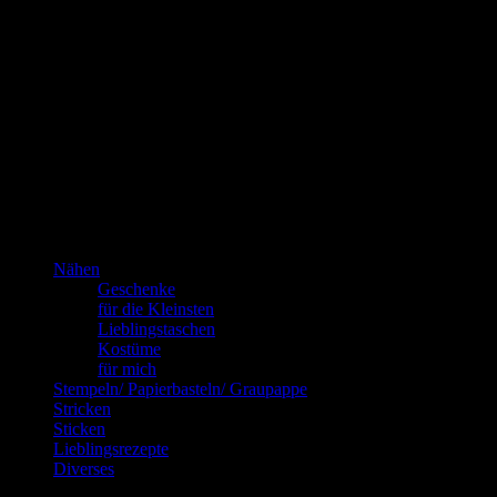
Das bin
ich!
Kannste selber machen? Dann mach’s!!!
Nähen
Geschenke
für die Kleinsten
Lieblingstaschen
Kostüme
für mich
Stempeln/ Papierbasteln/ Graupappe
Stricken
Sticken
Lieblingsrezepte
Diverses