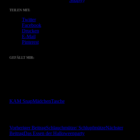
Zubehör:
KAM Snap in gelb (
Snaply)
TEILEN MIT:
Twitter
Facebook
Drucken
E-Mail
Pinterest
GEFÄLLT MIR:
Gefällt mir
Wird geladen …
Ähnliche Beiträge
KAM Snap
Mädchen
Tasche
Beitragsnavigation
Vorheriger Beitrag
Schlauchmütze/ Schlupfmütze
Nächster
Beitrag
Das Essen der Halloweenparty