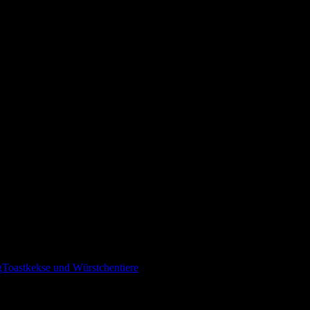
g
Toastkekse und Würstchentiere
jeden Kommentar!