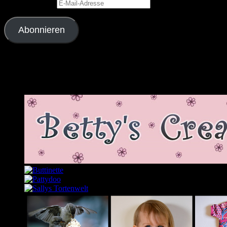
E-Mail-Adresse
Abonnieren
Schließe dich 2.343 anderen Abonnenten an
Meine Lieblingslinks und -blogs