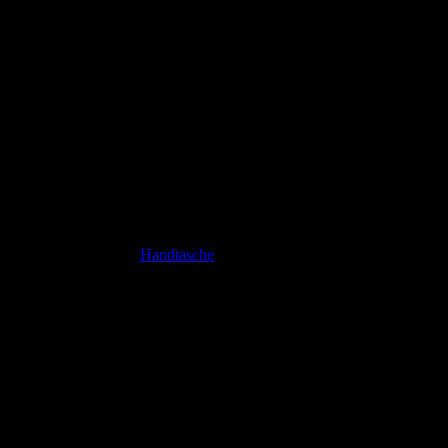
zember gibt es meine
Handtasche
dort zu sehen.