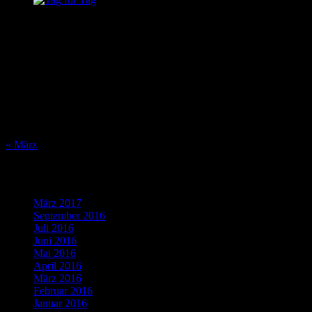
August 2026
M
D
M
D
F
S
S
1
2
3
4
5
6
7
8
9
10
11
12
13
14
15
16
17
18
19
20
21
22
23
24
25
26
27
28
29
30
31
« März
Was bisher geschah…
März 2017
(1)
September 2016
(1)
Juli 2016
(1)
Juni 2016
(2)
Mai 2016
(1)
April 2016
(2)
März 2016
(4)
Februar 2016
(5)
Januar 2016
(4)