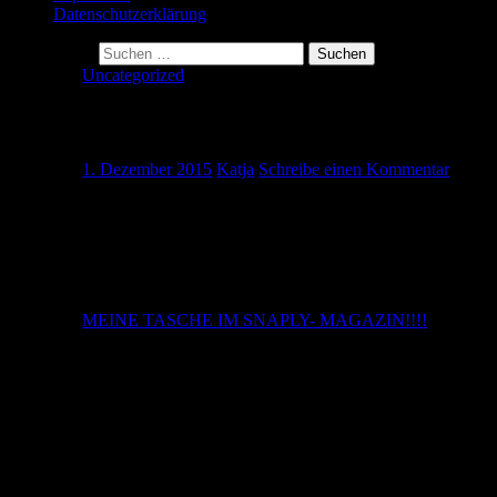
Datenschutzerklärung
Suche nach:
Uncategorized
Snaply- Magazin
1. Dezember 2015
Katja
Schreibe einen Kommentar
Ich schon wieder.
Heute ist absolut mein Tag!!!
Ich bekomme jeden Monat das Snaply- Magazin und im De
MEINE TASCHE IM SNAPLY- MAGAZIN!!!!
Das ist der Hammer. Vielen Dank Snaply!
Kannste selber machen? Dann mach´s!
Teilen mit: