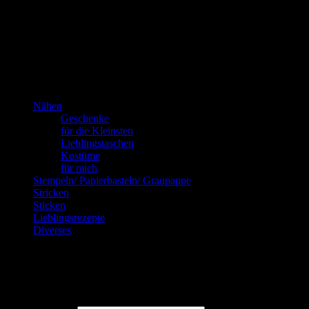
Das bin ich!
Kannste selber machen? Dann mach’s!!!
Nähen
Geschenke
für die Kleinsten
Lieblingstaschen
Kostüme
für mich
Stempeln/ Papierbasteln/ Graupappe
Stricken
Sticken
Lieblingsrezepte
Diverses
Blog via E-Mail abonnieren
Gib Deine E-Mail-Adresse an, um diesen Blog zu abonnieren und Bena