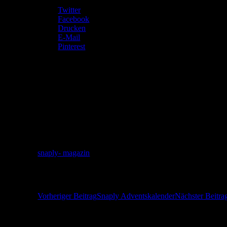
Twitter
Facebook
Drucken
E-Mail
Pinterest
Gefällt mir:
Gefällt mir
Wird geladen …
Ähnliche Beiträge
snaply- magazin
Beitragsnavigation
Vorheriger Beitrag
Snaply Adventskalender
Nächster Beitra
Herzlich Willkommen! Ich freue mich über 