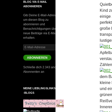
BLOG VIA E-MAIL
Quietb
ABONNIEREN
Kind z
Gib Deine E-Mail-Adresse an,
einige 
um diesen Blog zu
perfek
abonnieren und
große 
Benachrichtigungen über
neue Beiträge via E-Mail zu
transp
erhalten.
lustige
E-
Mail-
Apfelb
Adresse
ABONNIEREN
versta
Zählen
Schließe dich 2.343 anderen
Abonnenten an
dem Ba
kleine
und ei
MEINE LIEBLINGSLINKS UND
-BLOGS
grünen
Reißve
Innere