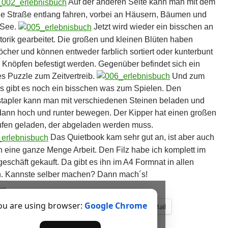
Auf der anderen Seite kann man mit dem
ie Straße entlang fahren, vorbei an Häusern, Bäumen und
 See.
Jetzt wird wieder ein bisschen an
torik gearbeitet. Die großen und kleinen Blüten haben
öcher und können entweder farblich sortiert oder kunterbunt
 Knöpfen befestigt werden. Gegenüber befindet sich ein
s Puzzle zum Zeitvertreib.
Und zum
s gibt es noch ein bisschen was zum Spielen. Den
tapler kann man mit verschiedenen Steinen beladen und
dann hoch und runter bewegen. Der Kipper hat einen großen
fen geladen, der abgeladen werden muss.
Das Quietbook kam sehr gut an, ist aber auch
ch eine ganze Menge Arbeit. Den Filz habe ich komplett im
geschäft gekauft. Da gibt es ihn im A4 Formnat in allen
. Kannste selber machen? Dann mach´s!
IT:
ou are using browser:
Google Chrome
itter
Facebook
Drucken
E-Mail