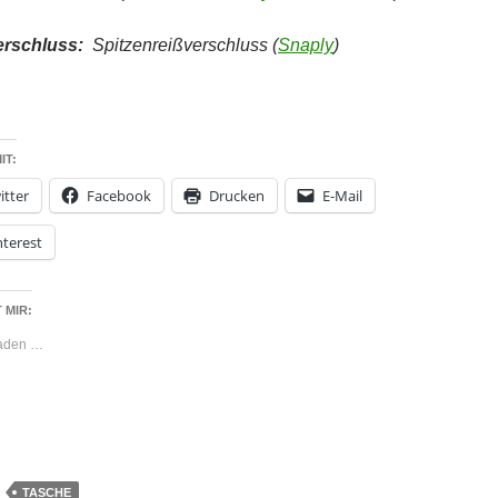
erschluss:
Spitzenreißverschluss (
Snaply
)
IT:
itter
Facebook
Drucken
E-Mail
nterest
 MIR:
laden …
TASCHE