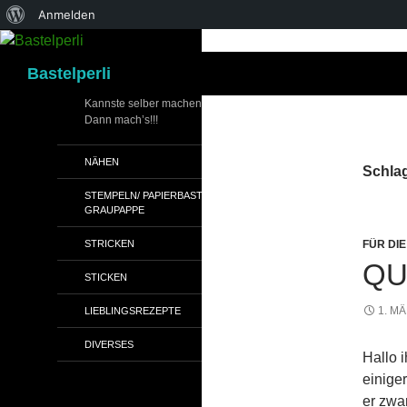
Über
Anmelden
WordPress
Suchen
Bastelperli
Kannste selber machen?
Dann mach’s!!!
NÄHEN
Schlag
STEMPELN/ PAPIERBASTELN/
GRAUPAPPE
STRICKEN
FÜR DIE
QU
STICKEN
1. M
LIEBLINGSREZEPTE
DIVERSES
Hallo 
einige
er zwar