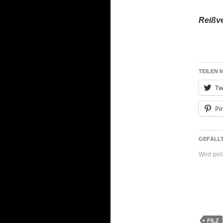
Reißv
TEILEN M
Tw
Pi
GEFÄLLT
Wird ge
FILZ