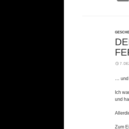
GESCH
DE
FE
7. D
… und 
Ich wa
und ha
Allerdi
Zum Ei