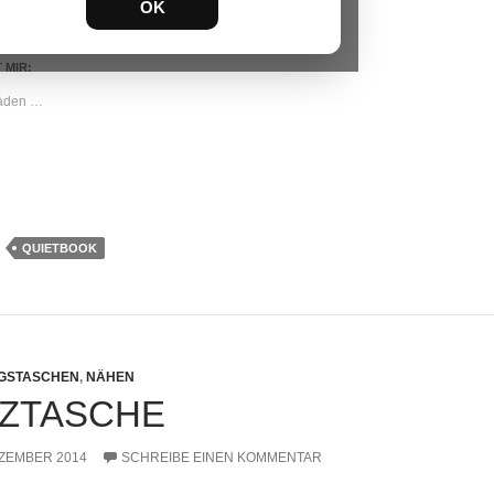
nterest
OK
 MIR:
laden …
QUIETBOOK
NGSTASCHEN
,
NÄHEN
LZTASCHE
EZEMBER 2014
SCHREIBE EINEN KOMMENTAR