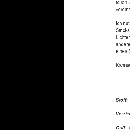
tollen
vereint
Ich nu
Strick
Lichte
andere
eines 
Kannst
Stoff:
Verzie
Griff:
G