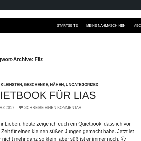
ZUM INHALT SPRINGEN
STARTSEITE
MEINE NÄHMASCHINEN
ABO
wort-Archive: Filz
 KLEINSTEN
,
GESCHENKE
,
NÄHEN
,
UNCATEGORIZED
IETBOOK FÜR LIAS
ÄRZ 2017
SCHREIBE EINEN KOMMENTAR
ihr Lieben, heute zeige ich euch ein Quietbook, dass ich vor
r Zeit für einen kleinen süßen Jungen gemacht habe. Jetzt ist
 nicht mehr ganz so klein, aber süß ist er immer noch. 🙂