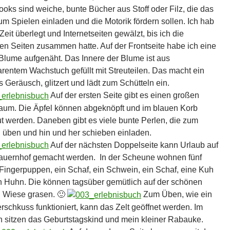
ooks sind weiche, bunte Bücher aus Stoff oder Filz, die das
um Spielen einladen und die Motorik fördern sollen. Ich hab
Zeit überlegt und Internetseiten gewälzt, bis ich die
ten Seiten zusammen hatte. Auf der Frontseite habe ich eine
Blume aufgenäht. Das Innere der Blume ist aus
arentem Wachstuch gefüllt mit Streuteilen. Das macht ein
s Geräusch, glitzert und lädt zum Schütteln ein.
Auf der ersten Seite gibt es einen großen
aum. Die Äpfel können abgeknöpft und im blauen Korb
ut werden. Daneben gibt es viele bunte Perlen, die zum
 üben und hin und her schieben einladen.
Auf der nächsten Doppelseite kann Urlaub auf
uernhof gemacht werden. In der Scheune wohnen fünf
 Fingerpuppen, ein Schaf, ein Schwein, ein Schaf, eine Kuh
n Huhn. Die können tagsüber gemütlich auf der schönen
 Wiese grasen. 🙂
Zum Üben, wie ein
rschkuss funktioniert, kann das Zelt geöffnet werden. Im
n sitzen das Geburtstagskind und mein kleiner Rabauke.