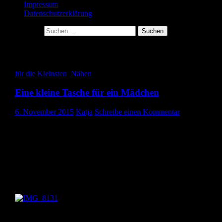
Impressum
Datenschutzerklärung
Suche nach:
Schlagwort-Archive: Tasche
für die Kleinsten
,
Nähen
Eine kleine Tasche für ein Mädchen
6. November 2015
Katja
Schreibe einen Kommentar
Hallo ihr Lieben,
heute zeige ich euch eine kleine Umhängetasche, die ich für ein
Mädchen aus der Nachbarschaft zum Geburtstag genäht habe. Da
Schnittmuster habe ich mir selber ausgedacht. Ich tüftele noch an
einer Anleitung, dann stell ich euch dieses als Freebie zur
Verfügung.
Die Stoffe habe ich bei Buttinette in einem Quiltpaket gekauft. D