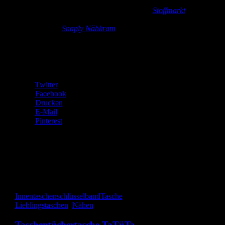
Zubehör:
Gurtband und Reißverschlüsse (
Stoffmarkt
),
Schlüsselbandrohling, Kam Snaps und sternförmiger
Schlüsselring (
Snaply Nähkram
)
Teilen mit:
Twitter
Facebook
Drucken
E-Mail
Pinterest
Gefällt mir:
Gefällt mir
Wird geladen …
Innentaschen
schlüsselband
Tasche
Lieblingstaschen
,
Nähen
Taschentüchertasche TaTüTa