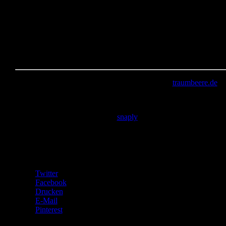
Die Tasche kam gut an, mein Neffe wünscht sich jetzt auch sowas
für das Essensgeld in der Schule. Mal schauen, ob ich das in so
klein hin bekomme. 🙂
Kannste selber machen? Dann mach´s!
Stoff: Babycord in beige und braun mit Sternen (
traumbeere.de
)
Reißverschluss: beige 10cm (Stoffmarkt am Maybachufer, Berlin)
Verschluss: KAM Snaps beige (
snaply
)
Teilen mit:
Twitter
Facebook
Drucken
E-Mail
Pinterest