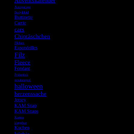
Adventskalender
Autogarage
Bodykleid
Buttinette
Carrie
cars
Chiptäschchen
Elefant
Espandrilles
Filz
Fleece
Fondant
Frühstück
gewinnspiel
halloween
herzenssache
Jersey
KAM Snap
KAM Snaps
Karton
klappbar
Kuchen