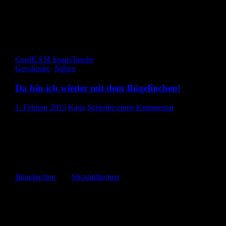
Gefällt mir:
Gefällt mir
Wird geladen …
Cord
KAM Snaps
Tasche
Geschenke
,
Nähen
Da bin ich wieder mit dem Bügelinchen!
1. Februar 2015
Katja
Schreibe einen Kommentar
Hallo ihr Lieben,
aus dem Urlaub zurück, finde ich auch endlich wieder die Zeit für
einen neuen Post.
Ich habe für meine Schwägerin, die auch gerne näht, ein
Bügelinchen
von
Stickuhlinchen
genäht.
Das ist ein ganz süße Tasche für das Bügeleisen, damit es am
kreativen Nähplatz schön aufbewahrt werden kann. Ich bin echt
total begeistert, wie schön sie geworden ist und wie einfach das
Nähen war.