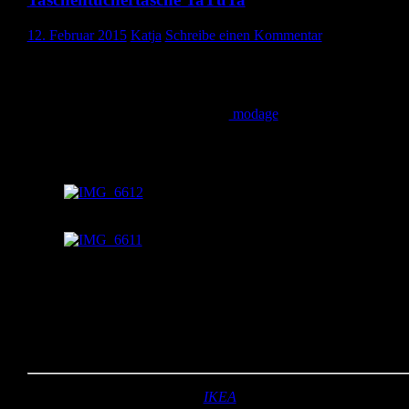
12. Februar 2015
Katja
Schreibe einen Kommentar
Als kleines Mitbringsel hab ich diese süße Taschentüchertasche
genäht.
Das Schnittmuster gibt es gratis bei
modage
.
Ist wirklich einfach zu nähen, sieht super aus und ist ein nettes
Mitbringsel für nahezu jede Gelegenheit.
Seitenansicht
Draufsicht
Kannste selber machen? Dann mach´s!
Stoff:
Innen- und Außenstoff (
IKEA
)