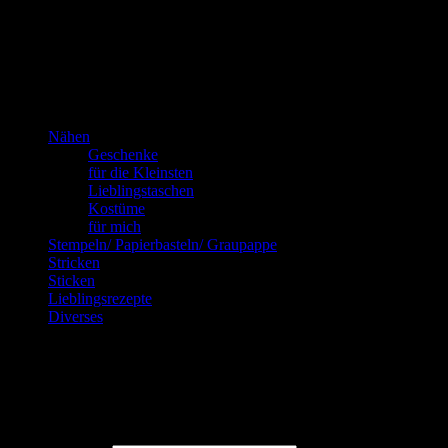
ich!
Kannste selber machen? Dann mach’s!!!
Nähen
Geschenke
für die Kleinsten
Lieblingstaschen
Kostüme
für mich
Stempeln/ Papierbasteln/ Graupappe
Stricken
Sticken
Lieblingsrezepte
Diverses
Blog via E-Mail abonnieren
Gib Deine E-Mail-Adresse an, um diesen Blog zu abonnieren und
Benachrichtigungen über neue Beiträge via E-Mail zu erhalten.