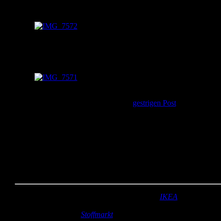
breiter und sieht dadurch ganz anders aus. Man hat also zwei
Taschen in einer.
Seitenverkleinerung durch Kam Snaps
Als kleines Extra habe ich noch einen passenden Schlüsselanhäng
und ein Chiptäschchen gemacht.
Schlüsselanhänger und Chiptäschchen
Wie diese genäht werden habe ich im
gestrigen Post
schon
beschrieben.
Meine Freundin hat sich sehr gefreut. Und weil sie so praktisch ist
wird sie auch oft ausgeführt. 🙂
Mehr gibt es morgen.
Kannste selber machen? Dann mach´s!
Stoff:
Außenstoff mit symmetrischem Muster (
IKEA
), Innenstoff
türkis
mit kleinen Punkten (
Stoffmarkt
)