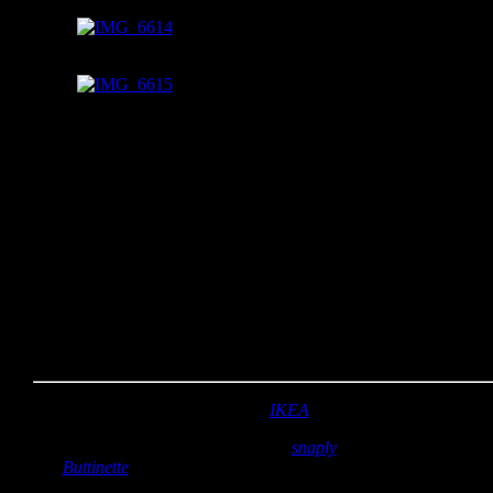
Tasche geschlossen
von innen
Ich werde mir selber genau die gleiche Tasche noch einmal nähen.
Ich mag die Kombination der Stoffe mit dem Reißverschluss. Ros
ist schon eine tolle Farbe…
Sobald sie fertig ist, zeige ich euch auch meine Tasche, aber ihr
wisst sicher, das Projekte für euch selbst immer am längsten
brauchen, weil noch tausend andere Sachen für sonst wen gemach
werden müssen….
Kannste selber machen? Dann mach´s!
Stoff:
Innen- und Außenstoff von
IKEA
Zubehör:
Spitzenreißverschluss von
snaply
in pink; Schrägband
von
Buttinette