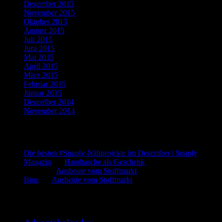
Dezember 2015
(10)
November 2015
(11)
Oktober 2015
(8)
August 2015
(1)
Juli 2015
(3)
Juni 2015
(2)
Mai 2015
(1)
April 2015
(2)
März 2015
(1)
Februar 2015
(5)
Januar 2015
(3)
Dezember 2014
(3)
November 2014
(5)
Letzte Kommentare
Die besten #Snaply-Nähprojekte im Dezember | Snaply
Magazin
bei
Handtasche als Geschenk
admin
bei
Ausbeute vom Stoffmarkt
Bine
bei
Ausbeute vom Stoffmarkt
Was such ich?