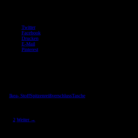
Teilen mit:
Twitter
Facebook
Drucken
E-Mail
Pinterest
Gefällt mir:
Gefällt mir
Wird geladen …
Ikea- Stoff
Spitzenreißverschluss
Tasche
Beitragsnavigation
1
2
Weiter →
Das bin