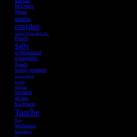
kürbis
McQueen
Mütze
ostern
pattydoo
pattyoo Kosmetiktasche
Plüsch
Sally
schlüsselband
schnabelina
Snaply
snaply- magazin
Sommerkleid
Spende
Spieluhr
stempeln
sticken
Stoffmarkt
Tasche
Toast
Wachstuch
Wickelkleid