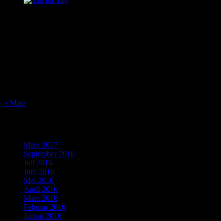
August 2026
M
D
M
D
F
S
S
1
2
3
4
5
6
7
8
9
10
11
12
13
14
15
16
17
18
19
20
21
22
23
24
25
26
27
28
29
30
31
« März
Was bisher geschah…
März 2017
(1)
September 2016
(1)
Juli 2016
(1)
Juni 2016
(2)
Mai 2016
(1)
April 2016
(2)
März 2016
(4)
Februar 2016
(5)
Januar 2016
(4)