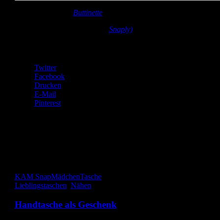
Stoff:
Quiltpaket (
Buttinette
)
Zubehör:
KAM Snap in gelb (
Snaply)
Teilen mit:
Twitter
Facebook
Drucken
E-Mail
Pinterest
Gefällt mir:
Gefällt mir
Wird geladen …
KAM Snap
Mädchen
Tasche
Lieblingstaschen
,
Nähen
Handtasche als Geschenk