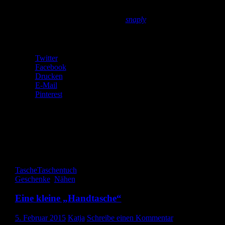
Verzierung:
Schleifenband (war an einem Geschenk, das ich
bekommen hab), KAM Snap pink (
snaply
)
Teilen mit:
Twitter
Facebook
Drucken
E-Mail
Pinterest
Gefällt mir:
Gefällt mir
Wird geladen …
Tasche
Taschentuch
Geschenke
,
Nähen
Eine kleine „Handtasche“
5. Februar 2015
Katja
Schreibe einen Kommentar