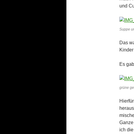
und Cu
Suppe u
Das wa
Kinder
Es gab
grüne gef
Hierfür
heraus
mische
Ganze 
ich di