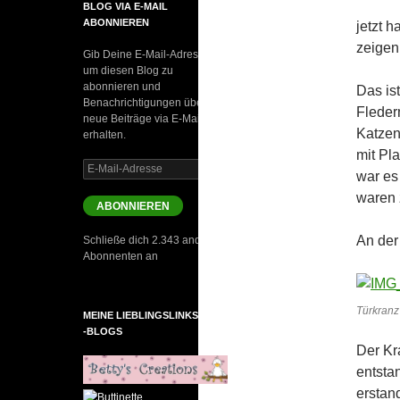
BLOG VIA E-MAIL
ABONNIEREN
jetzt 
zeigen
Gib Deine E-Mail-Adresse an,
um diesen Blog zu
abonnieren und
Das ist
Benachrichtigungen über
Fleder
neue Beiträge via E-Mail zu
Katzenl
erhalten.
mit Pl
E-
war es
Mail-
waren z
Adresse
ABONNIEREN
An der
Schließe dich 2.343 anderen
Abonnenten an
Türkranz
MEINE LIEBLINGSLINKS UND
-BLOGS
Der Kr
entsta
erstand