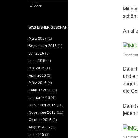
« März
Mit ei
schön 
WAS BISHER GESCHAH…
An all
März 2017
(1)
September 2016
(1)
Juli 2016
(1)
Taschent
Juni 2016
(2)
Mai 2016
(1)
Dafür 
April 2016
(2)
und ei
März 2016
(4)
zugebu
Februar 2016
(5)
die Gei
Januar 2016
(4)
Dezember 2015
(10)
Damit 
November 2015
(11)
jeden 
Oktober 2015
(8)
August 2015
(1)
Juli 2015
(3)
Sammelt