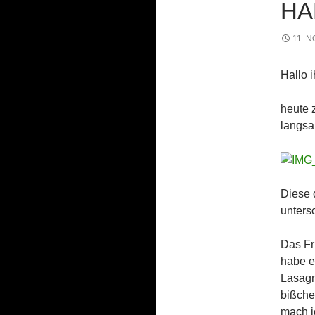
HA
11. 
Hallo i
heute 
langsa
Diese 
unters
Das Fru
habe e
Lasagn
bißche
mach i