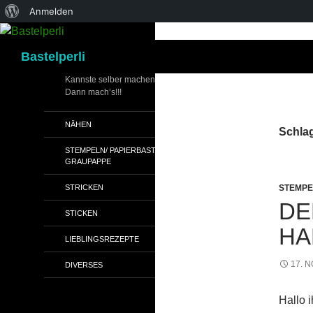
Über
Anmelden
WordPress
Suchen
Bastelperli
Kannste selber machen?
Dann mach’s!!!
NÄHEN
Schlag
STEMPELN/ PAPIERBASTELN/
GRAUPAPPE
STRICKEN
STEMPE
DE
STICKEN
HA
LIEBLINGSREZEPTE
17. 
DIVERSES
Hallo i