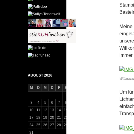
Stampi
Basteln
Meine 
eingel
unsere
Willko
immer 
AUGUST 2026
Willkom
M
D
M
D
F
S
S
Um für
1
2
Lichte
3
4
5
6
7
8
9
einfac
10
11
12
13
14
15
16
Transp
17
18
19
20
21
22
23
24
25
26
27
28
29
30
31