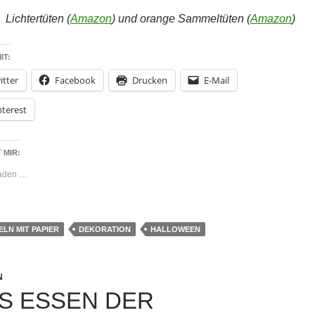
:
Lichtertüten (
Amazon
) und orange Sammeltüten (
Amazon
)
IT:
itter
Facebook
Drucken
E-Mail
nterest
 MIR:
laden …
ELN MIT PAPIER
DEKORATION
HALLOWEEN
N
S ESSEN DER