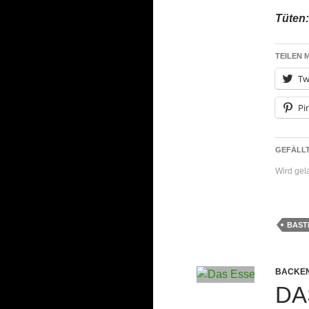
Tüten
TEILEN M
Tw
Pi
GEFÄLLT
Wird ge
BAST
BACKE
DA