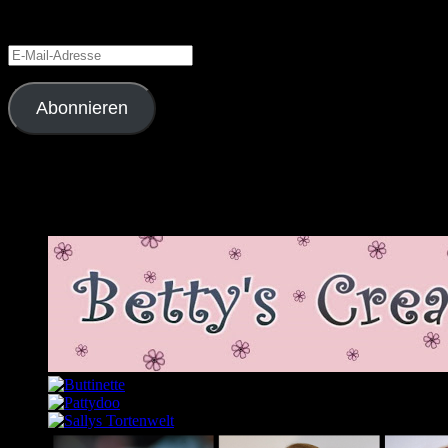
Gib Deine E-Mail-Adresse an, um diesen Blog zu abonnieren und
Benachrichtigungen über neue Beiträge via E-Mail zu erhalten.
E-
Mail-
Adresse
Abonnieren
Schließe dich 2.343 anderen Abonnenten an
Meine Lieblingslinks und -blogs