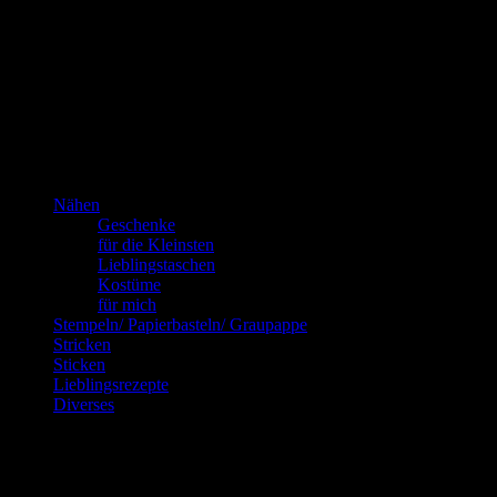
Das bin
ich!
Kannste selber machen? Dann mach’s!!!
Nähen
Geschenke
für die Kleinsten
Lieblingstaschen
Kostüme
für mich
Stempeln/ Papierbasteln/ Graupappe
Stricken
Sticken
Lieblingsrezepte
Diverses
Blog via E-Mail abonnieren