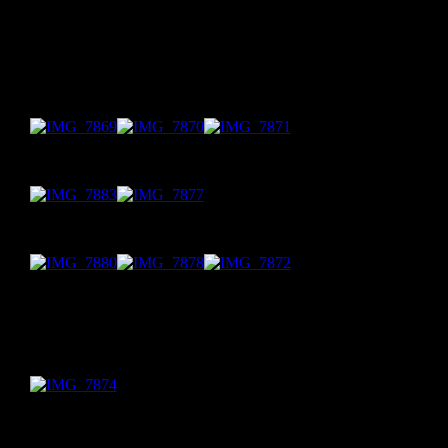
Die Henkel wurden aus dem gleichen Papier wie die Körbchen
geschnitten und mit Bordürenstanzern verziert.
Befestigt sind die Henkel mit Brads am Korpus. Darunter habe ic
Blumen aus farblich passendem Papier ausgestanzt und angebracht
So sieht es ganz hübsch und frühlingshaft aus. 🙂
Hier nochmal zwei Henkel in Detailansicht:
Und die fertigen Körbchen noch einmal einzeln und befüllt:
Bei zwei Körbchen hab ich bißchen geschummelt. Ich hatte letzte
Jahr aus Zeitgründen ein Körbchen- Bastelset bei Lidl gekauft un
davon noch zwei Körbchen übrig. Die habe ich dann dieses Jahr
noch einmal verwendet.
Kannste selber machen? Dann mach´s!