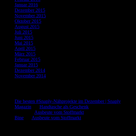
Januar 2016
(4)
Dezember 2015
(10)
November 2015
(11)
Oktober 2015
(8)
August 2015
(1)
Juli 2015
(3)
Juni 2015
(2)
Mai 2015
(1)
April 2015
(2)
März 2015
(1)
Februar 2015
(5)
Januar 2015
(3)
Dezember 2014
(3)
November 2014
(5)
Letzte Kommentare
Die besten #Snaply-Nähprojekte im Dezember | Snaply
Magazin
bei
Handtasche als Geschenk
admin
bei
Ausbeute vom Stoffmarkt
Bine
bei
Ausbeute vom Stoffmarkt
Was such ich?