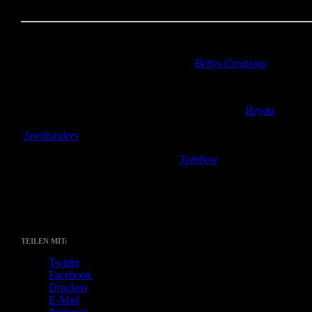
Papier:
Motivkarton „Kreativ in den Frühling“ (Lidl)
St
empel:
Ein schönes Osterfest, Kreis (
Bettys Creations
)
Stempelkissen:
Archival Ink Jet Black (Ranger)
Stanzen:
Bordüren- Motivlocher Herz und Blume (
Heyda
);
shapeabilities rose creations, classic circles und scalloped circles
(
Spellbinders
)
Coloration:
ABT Dual Brush Pen (
Tombow
)
Verzierung:
Brads in Blumenform (Mäcgeiz); liquid pearls in gol
pearl, orchid und copper pearl (Ranger)
TEILEN MIT:
Twitter
Facebook
Drucken
E-Mail