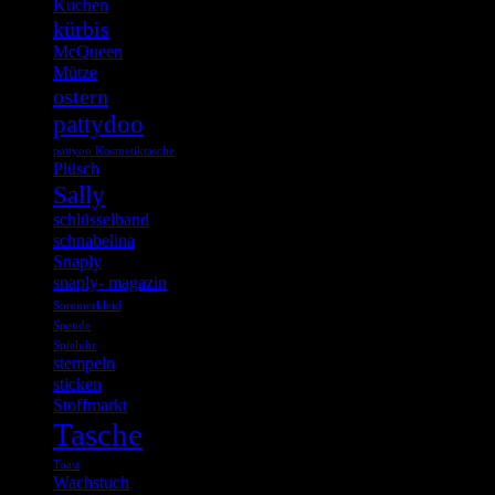
Kuchen
kürbis
McQueen
Mütze
ostern
pattydoo
pattyoo Kosmetiktasche
Plüsch
Sally
schlüsselband
schnabelina
Snaply
snaply- magazin
Sommerkleid
Spende
Spieluhr
stempeln
sticken
Stoffmarkt
Tasche
Toast
Wachstuch