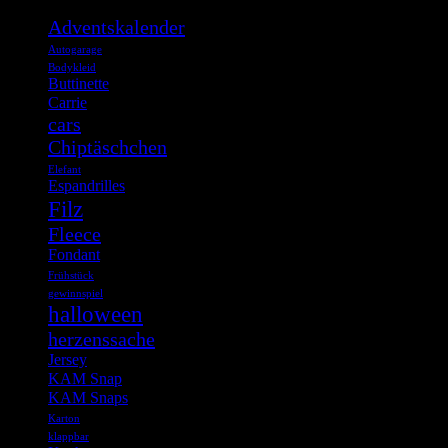
Adventskalender
Autogarage
Bodykleid
Buttinette
Carrie
cars
Chiptäschchen
Elefant
Espandrilles
Filz
Fleece
Fondant
Frühstück
gewinnspiel
halloween
herzenssache
Jersey
KAM Snap
KAM Snaps
Karton
klappbar