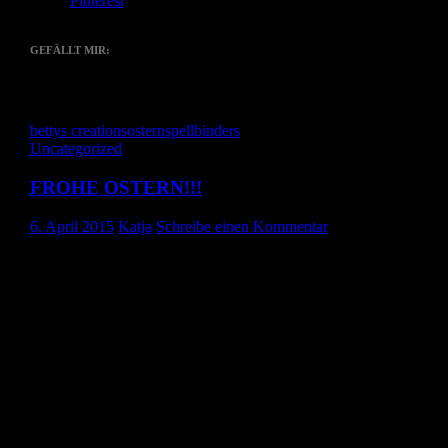
Pinterest
GEFÄLLT MIR:
Gefällt mir
Wird geladen …
bettys creations
ostern
spellbinders
Uncategorized
FROHE OSTERN!!!
6. April 2015
Katja
Schreibe einen Kommentar
Guten morgen ihr Lieben,
leider hab ich gestern die Ostergrüße nicht auf den Weg bringen
können.
Wir haben über Ostern Besuch und ich hab es schlichtweg
vergessen.
Aber besser spät als nie…