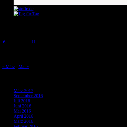
April 2015
M
D
M
D
F
S
S
1
2
3
4
5
6
7
8
9
10
11
12
13
14
15
16
17
18
19
20
21
22
23
24
25
26
27
28
29
30
« März
Mai »
Was bisher geschah…
März 2017
(1)
September 2016
(1)
Juli 2016
(1)
Juni 2016
(2)
Mai 2016
(1)
April 2016
(2)
März 2016
(4)
Februar 2016
(5)