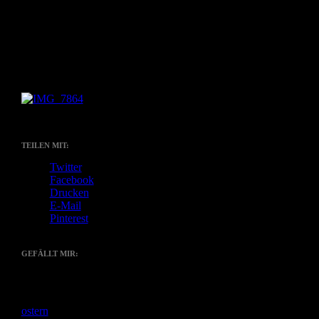
Ich wünsche allen noch ein entspanntes und tolles
Osterrestwochenende.
Lasst es euch gut gehen.
Kannste selber machen? Dann mach´s!
TEILEN MIT:
Twitter
Facebook
Drucken
E-Mail
Pinterest
GEFÄLLT MIR:
Gefällt mir
Wird geladen …
ostern