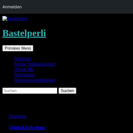
Anmelden
Bastelperli
Suchen
Zum
Primäres Menü
Inhalt
springen
Startseite
Meine Nähmaschinen
About Me
Impressum
Datenschutzerklärung
Suche
nach:
Archiv für den Monat: April 2015
Stempeln
Osterkörbchen