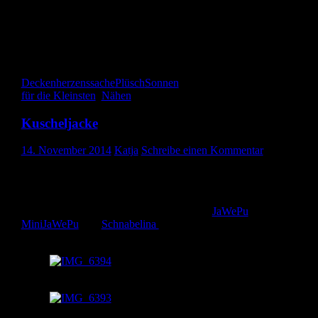
Gefällt mir:
Gefällt mir
Wird geladen …
Decken
herzenssache
Plüsch
Sonnen
für die Kleinsten
,
Nähen
Kuscheljacke
14. November 2014
Katja
Schreibe einen Kommentar
Ich habe eine Jacke für meinen Jüngsten genäht. Er sieht wirklich
ganz hinreißend darin aus.
Ich habe die Jacke nach der Anleitung des
JaWePu
bzw.
MiniJaWePu
von
Schnabelina
genäht. Da ich ziemlich dicke Stoff
verwendet habe, habe ich die Jacke eine Nummer größer gemacht
vorne geschlossen
Innenfutter