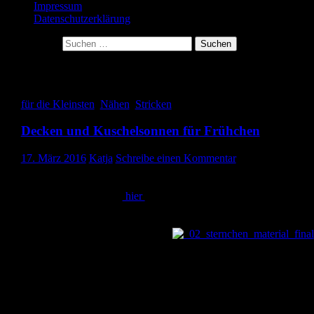
Impressum
Datenschutzerklärung
Suche nach:
Schlagwort-Archive: Plüsch
für die Kleinsten
,
Nähen
,
Stricken
Decken und Kuschelsonnen für Frühchen
17. März 2016
Katja
Schreibe einen Kommentar
Hallo ihr Lieben, heute zeige ich euch ein paar Sachen, die ich für
Frühchen genäht bzw. gestrickt habe. Ich hatte schon in einem
meiner letzten Beiträge
hier
über die Aktion Herzenssache und de
Nähtreff, an dem ich teilgenommen habe, berichtet. Ich hatte
Decken gezeigt, die dafür da sind, dass die Frühchen es im
Inkubator schön kuschelig haben.
Als ich mit Miron schwanger war, kam es mir absolut erstrebensw
vor, stricken zu können. Deshalb hatte ich mir die Zeitschrift
`Stricken leicht gemacht` abonniert. Hier bekam ich jede Woche
eine neue Ausgabe mit einer Docke Wolle und der Anleitung für e
Karo in unterschiedlichsten Strickmustern. So konnte Woche für
Woche eine neue Stricktechnik erlernt werden. Ich merkte allerdin