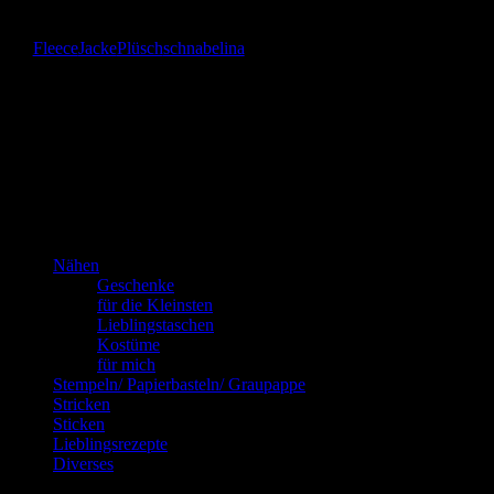
Fleece
Jacke
Plüsch
schnabelina
Das bin
ich!
Kannste selber machen? Dann mach’s!!!
Nähen
Geschenke
für die Kleinsten
Lieblingstaschen
Kostüme
für mich
Stempeln/ Papierbasteln/ Graupappe
Stricken
Sticken
Lieblingsrezepte
Diverses