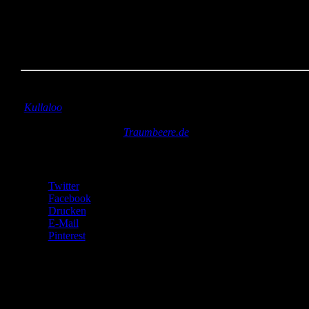
Die Jacke trägt der Kleine jetzt schon ein halbes Jahr. Sie ist auch
Frühling ein toller Warmhalter.
Kannste selber machen? Dann mach´s!
Stoff:
grüner Fleece und türkise Taschenbündchen aus
Jersey (Stoffmarkt am Maybachufer Berlin), Punkteplüsc
(
Kullaloo
)
Reißverschluss:
auch vom Stoffmarkt am Maybachufer
Webband:
Autodekor (
Traumbeere.de
)
Teilen mit:
Twitter
Facebook
Drucken
E-Mail
Pinterest
Gefällt mir:
Gefällt mir
Wird geladen …