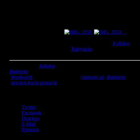
recht schnell, dass stricken nichts für mich ist. 😉 Deshalb hab ich
die bereits gestrickten Karos zu kleinen Patchworkdecken
zusammen genäht und hinten mit Fleece gepolstert. Die Decken
kamen sehr gut an, was mich natürlich freut. Außerdem habe ich f
die kleinen Kämpfer Kuschelsonnen genäht. Mit denen können si
in ihren Bettchen kuscheln.
Die
Sonnen bestehen auf einer Seite aus einfacher Baumwolle, die
andere Seite ist aus Plüsch. Den Plüsch habe ich bei
Kullaloo
gekauft und auch schon für die
Babyjacke
für Marek benutzt.
Kannste selber machen? Dann mach´s!
Stoff:
Plüsch (
kullaloo
), Baumwolle orange (gespendet von
Buttinette
) restliche Baumwolle (eigene Restekiste), Fleece
(
Woolworth
)
Zubehör:
Webbänder
(stampin up
,
Buttinette
); Woll
(
stricken-leicht-gemacht
)
Teilen mit:
Twitter
Facebook
Drucken
E-Mail
Pinterest