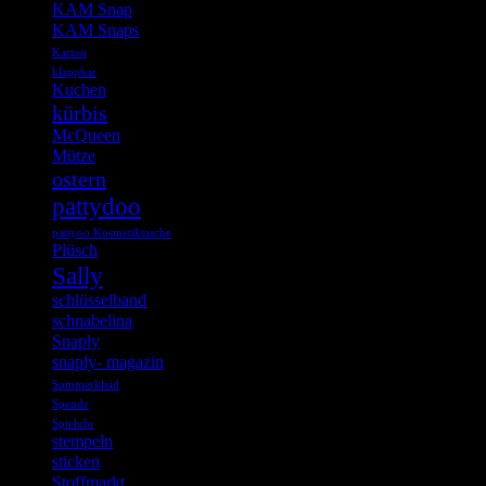
KAM Snap
KAM Snaps
Karton
klappbar
Kuchen
kürbis
McQueen
Mütze
ostern
pattydoo
pattyoo Kosmetiktasche
Plüsch
Sally
schlüsselband
schnabelina
Snaply
snaply- magazin
Sommerkleid
Spende
Spieluhr
stempeln
sticken
Stoffmarkt