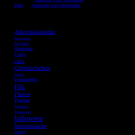
Bine
bei
Ausbeute vom Stoffmarkt
Was such ich?
Adventskalender
Autogarage
Bodykleid
Buttinette
Carrie
cars
Chiptäschchen
Elefant
Espandrilles
Filz
Fleece
Fondant
Frühstück
gewinnspiel
halloween
herzenssache
Jersey