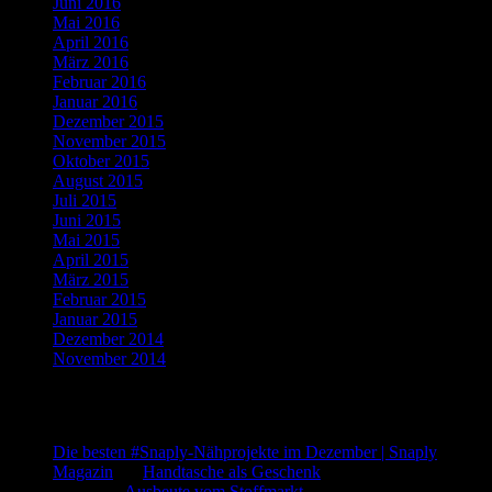
Juni 2016
(2)
Mai 2016
(1)
April 2016
(2)
März 2016
(4)
Februar 2016
(5)
Januar 2016
(4)
Dezember 2015
(10)
November 2015
(11)
Oktober 2015
(8)
August 2015
(1)
Juli 2015
(3)
Juni 2015
(2)
Mai 2015
(1)
April 2015
(2)
März 2015
(1)
Februar 2015
(5)
Januar 2015
(3)
Dezember 2014
(3)
November 2014
(5)
Letzte Kommentare
Die besten #Snaply-Nähprojekte im Dezember | Snaply
Magazin
bei
Handtasche als Geschenk
admin
bei
Ausbeute vom Stoffmarkt