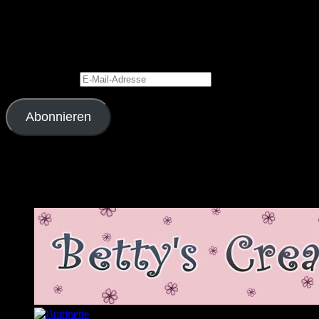
Blog via E-Mail abonnieren
Gib Deine E-Mail-Adresse an, um diesen Blog zu abonnieren und
Benachrichtigungen über neue Beiträge via E-Mail zu erhalten.
E-Mail-Adresse
Abonnieren
Schließe dich 2.343 anderen Abonnenten an
Meine Lieblingslinks und -blogs