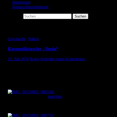
Impressum
Datenschutzerklärung
Suche nach:
Archiv für den Monat: Juli 2016
Geschenke
,
Nähen
Kosmetiktasche „Susie“
23. Juli 2016
Katja
Schreibe einen Kommentar
Hallo ihr Lieben, jetzt hab ich ja ewig nichts von mir hören lassen.
Aber der Urlaub ist rum, an der Arbeit habe ich mich eingearbeitet
jetzt passiert auch hoffentlich wieder mehr im Nähzimmer. Heute
zeige ich euch eine meiner liebsten Lieblingstaschen: die
Kosmetiktasche Susie. Diese kleine Tasche mit Kellerfalten ist eas
und schnell genäht und eignet sich hervorragend für Anfänger.
Das Schnittmuster findet ihr auf der
wundervollen Seite von
pattydoo
. Da die Tasche nur aus
verschieden großen Rechtecken besteht, muss man lediglich
einigermaßen geradeaus nähen können um sie zu bewerkstelligen.
Trotzdem ist die Tasche ein echter Hingucker und super praktisch.
Ich habe schon einige dieser