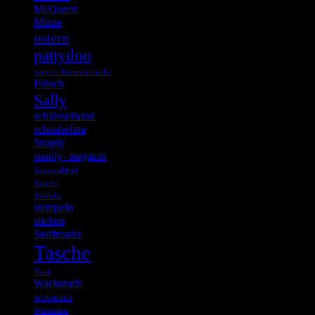
McQueen
Mütze
ostern
pattydoo
pattyoo Kosmetiktasche
Plüsch
Sally
schlüsselband
schnabelina
Snaply
snaply- magazin
Sommerkleid
Spende
Spieluhr
stempeln
sticken
Stoffmarkt
Tasche
Toast
Wachstuch
Wickelkleid
Würstchen