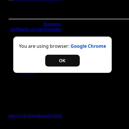
Täschchen genäht und verschenkt und sehe sie öfter auch in
Benutzung. 🙂 Wobei mir einfällt, dass ich mir selbst auch mal ein
machen könnte… Kannste selber machen? Dann mach´s!
Stoffe: Quiltpaket (
Buttinette
) Zubehör: Reißverschluss rot
(
Stoffmarkt am Maybachufer
)
Teilen mit:
You are using browser:
Google Chrome
Twitter
Facebook
OK
Drucken
E-Mail
Pinterest
Gefällt mir:
Gefällt mir
Wird geladen …
pattyoo Kosmetiktasche
Susie
Das bin