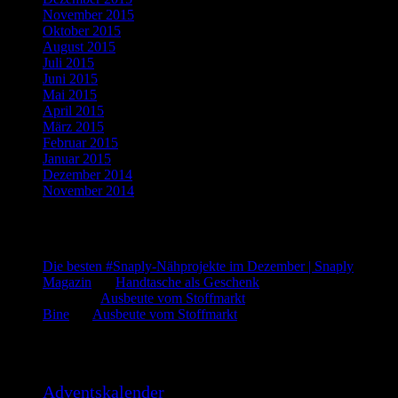
November 2015
(11)
Oktober 2015
(8)
August 2015
(1)
Juli 2015
(3)
Juni 2015
(2)
Mai 2015
(1)
April 2015
(2)
März 2015
(1)
Februar 2015
(5)
Januar 2015
(3)
Dezember 2014
(3)
November 2014
(5)
Letzte Kommentare
Die besten #Snaply-Nähprojekte im Dezember | Snaply
Magazin
bei
Handtasche als Geschenk
admin
bei
Ausbeute vom Stoffmarkt
Bine
bei
Ausbeute vom Stoffmarkt
Was such ich?
Adventskalender