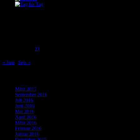
Juli 2016
M
D
M
D
F
S
S
1
2
3
4
5
6
7
8
9
10
11
12
13
14
15
16
17
18
19
20
21
22
23
24
25
26
27
28
29
30
31
« Juni
Sep. »
Was bisher geschah…
März 2017
(1)
September 2016
(1)
Juli 2016
(1)
Juni 2016
(2)
Mai 2016
(1)
April 2016
(2)
März 2016
(4)
Februar 2016
(5)
Januar 2016
(4)
Dezember 2015
(10)