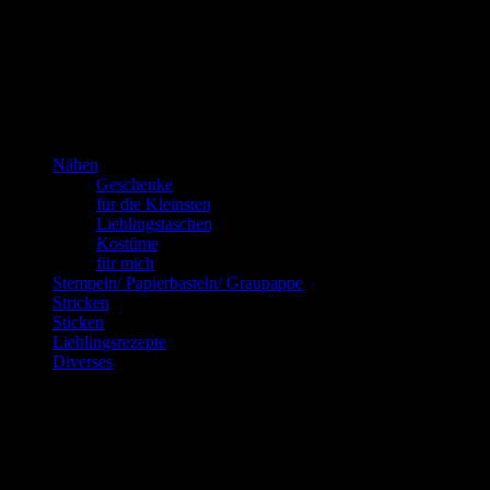
ich!
Kannste selber machen? Dann mach’s!!!
Nähen
Geschenke
für die Kleinsten
Lieblingstaschen
Kostüme
für mich
Stempeln/ Papierbasteln/ Graupappe
Stricken
Sticken
Lieblingsrezepte
Diverses
Blog via E-Mail abonnieren
Gib Deine E-Mail-Adresse an, um diesen Blog zu abonnieren und
Benachrichtigungen über neue Beiträge via E-Mail zu erhalten.