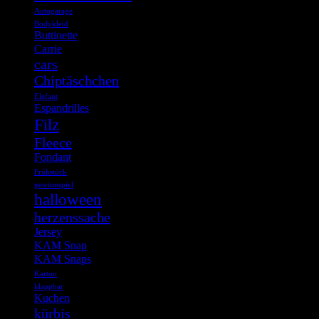
Autogarage
Bodykleid
Buttinette
Carrie
cars
Chiptäschchen
Elefant
Espandrilles
Filz
Fleece
Fondant
Frühstück
gewinnspiel
halloween
herzenssache
Jersey
KAM Snap
KAM Snaps
Karton
klappbar
Kuchen
kürbis