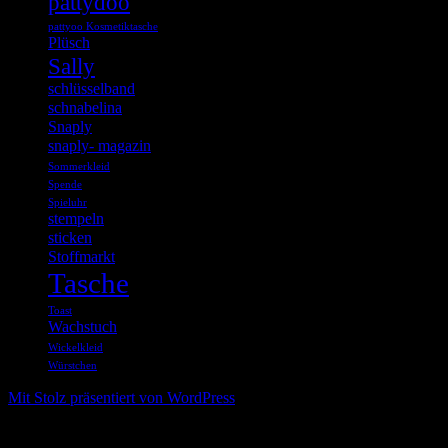
pattydoo
pattyoo Kosmetiktasche
Plüsch
Sally
schlüsselband
schnabelina
Snaply
snaply- magazin
Sommerkleid
Spende
Spieluhr
stempeln
sticken
Stoffmarkt
Tasche
Toast
Wachstuch
Wickelkleid
Würstchen
Mit Stolz präsentiert von WordPress
%d