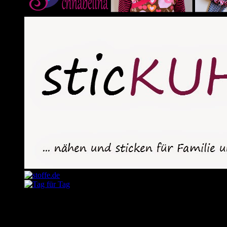
August 2026
M
D
M
D
F
S
S
1
2