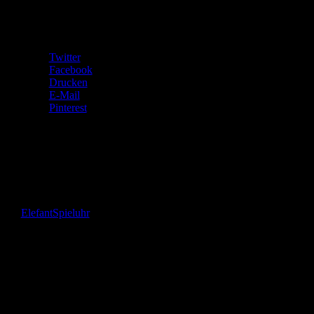
Teilen mit:
Twitter
Facebook
Drucken
E-Mail
Pinterest
Gefällt mir:
Gefällt mir
Wird geladen …
Elefant
Spieluhr
Das bin
ich!