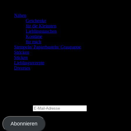
Kannste selber machen? Dann mach’s!!!
Nähen
Geschenke
für die Kleinsten
Lieblingstaschen
Kostüme
für mich
Stempeln/ Papierbasteln/ Graupappe
Stricken
Sticken
Lieblingsrezepte
Diverses
Blog via E-Mail abonnieren
Gib Deine E-Mail-Adresse an, um diesen Blog zu abonnieren und
Benachrichtigungen über neue Beiträge via E-Mail zu erhalten.
E-Mail-Adresse
Abonnieren