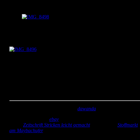
Fleece. Das war ein Stoffrest , den ich noch zuhause hatte. Der
Schwanz ist aus geflochtener Wolle.
das Auge aus Filz
Das Auge habe ich aus Filzresten ausgeschnitten und aufgenäht.
Zum Nähen habe ich einen ganz engen Zickzack verwendet.
Und hier ist er noch mal von vorne zu sehen. Den Schnitt habe ic
mir einfach aufgemalt und das ganze mit Kissenfüllung gepolstert.
Meine Schwägerin hat sich sehr darüber gefreut und die Spieluhr
wird jetzt auch schon gut geknuddelt.
Kannste selber machen? Dann mach´s!
Stoff:
Vintage mit bunten Herzen (
dawanda
)
Zubehör:
Spieluhr (
ebay
), Filz (Schreibwarenladen Lichtenrade),
Wolle (
Zeitschrift Stricken leicht gemacht
) und Fleece (
Stoffmarkt
am Maybachufer
)