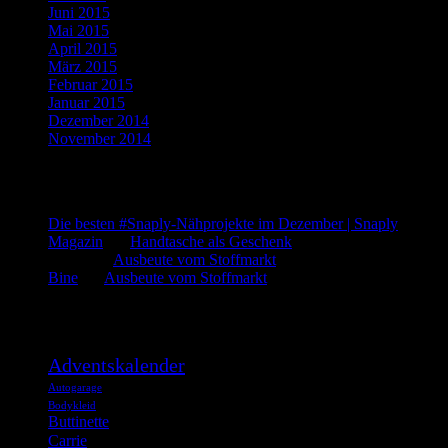
Juni 2015
(2)
Mai 2015
(1)
April 2015
(2)
März 2015
(1)
Februar 2015
(5)
Januar 2015
(3)
Dezember 2014
(3)
November 2014
(5)
Letzte Kommentare
Die besten #Snaply-Nähprojekte im Dezember | Snaply
Magazin
bei
Handtasche als Geschenk
admin
bei
Ausbeute vom Stoffmarkt
Bine
bei
Ausbeute vom Stoffmarkt
Was such ich?
Adventskalender
Autogarage
Bodykleid
Buttinette
Carrie