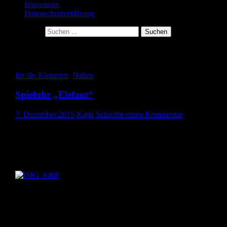
Impressum
Datenschutzerklärung
Suche nach:
Schlagwort-Archive: Spieluhr
für die Kleinsten
,
Nähen
Spieluhr „Elefant“
7. Dezember 2015
Katja
Schreibe einen Kommentar
Hallo ihr Lieben,
heute zeige ich euch eine Spieluhr, die ich im Auftrag meiner
Schwägerin genäht habe.
Gewünscht war ein Elefant und der ist es ja auch geworden. 🙂
Sie hat die Spieluhr besorgt, damit sie auch die gewünschte Melod
spielt. Auch den Stoff hat sie besorgt. Die Ohren sind hinten aus