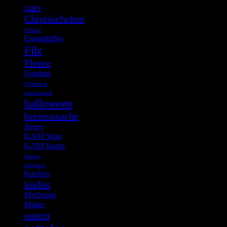
cars
Chiptäschchen
Elefant
Espandrilles
Filz
Fleece
Fondant
Frühstück
gewinnspiel
halloween
herzenssache
Jersey
KAM Snap
KAM Snaps
Karton
klappbar
Kuchen
kürbis
McQueen
Mütze
ostern