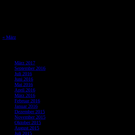
3
4
5
6
7
8
9
10
11
12
13
14
15
16
17
18
19
20
21
22
23
24
25
26
27
28
29
30
31
« März
Was bisher geschah…
März 2017
(1)
September 2016
(1)
Juli 2016
(1)
Juni 2016
(2)
Mai 2016
(1)
April 2016
(2)
März 2016
(4)
Februar 2016
(5)
Januar 2016
(4)
Dezember 2015
(10)
November 2015
(11)
Oktober 2015
(8)
August 2015
(1)
Juli 2015
(3)