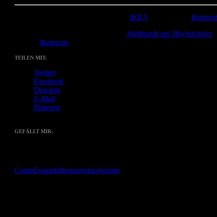
Stoff:
Blumenstoff innen und außen (
IKEA
), Kunstleder (
Buttinet
Zubehör:
Gurtband und Webband (
Stoffmarkt am Maybachufer
),
Sohlen (
Buttinette
)
TEILEN MIT:
Twitter
Facebook
Drucken
E-Mail
Pinterest
GEFÄLLT MIR:
Gefällt mir
Wird geladen …
Carrie
Espandrilles
pattydoo
Schuhe
Das bin
ich!