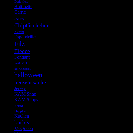
Bodykleid
Buttinette
Carrie
cars
Chiptäschchen
Elefant
Espandrilles
Filz
Fleece
Fondant
Frühstück
gewinnspiel
halloween
herzenssache
Jersey
KAM Snap
KAM Snaps
Karton
klappbar
Kuchen
kürbis
McQueen