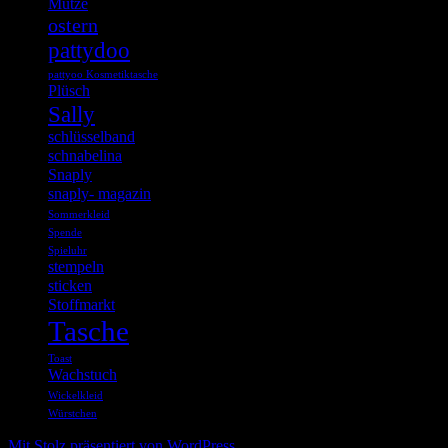
Mütze
ostern
pattydoo
pattyoo Kosmetiktasche
Plüsch
Sally
schlüsselband
schnabelina
Snaply
snaply- magazin
Sommerkleid
Spende
Spieluhr
stempeln
sticken
Stoffmarkt
Tasche
Toast
Wachstuch
Wickelkleid
Würstchen
Mit Stolz präsentiert von WordPress