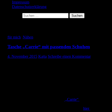
Impressum
Datenschutzerklärung
Suche nach:
Archiv der Kategorie: für mich
für mich
,
Nähen
Tasche „Carrie“ mit passenden Schuhen
4. November 2015
Katja
Schreibe einen Kommentar
Hallo ihr Lieben,
zuerst einmal Entschuldigung, weil noch kein Eintrag zur
Halloween- Party kommt. Den reiche ich nächste Woche nach. Ic
bin bei meinen Eltern und hab vergessen die Fotos mit zu nehmen
Heute zeige ich euch dafür mein Lieblingsstück.
Ich habe mir nach der Anleitung der
„Carrie“
von pattydoo eine
Tasche genäht. Mit diesem Schnittmuster hatte ich bereits eine
Tasche für meine Freundin genäht, die ich euch
hier
schon gezeigt