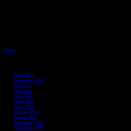
M
D
M
D
F
S
S
1
2
3
4
5
6
7
8
9
10
11
12
13
14
15
16
17
18
19
20
21
22
23
24
25
26
27
28
29
30
31
« März
Was bisher geschah…
März 2017
(1)
September 2016
(1)
Juli 2016
(1)
Juni 2016
(2)
Mai 2016
(1)
April 2016
(2)
März 2016
(4)
Februar 2016
(5)
Januar 2016
(4)
Dezember 2015
(10)
November 2015
(11)