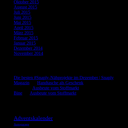
Oktober 2015
(8)
August 2015
(1)
Juli 2015
(3)
Juni 2015
(2)
Mai 2015
(1)
April 2015
(2)
März 2015
(1)
Februar 2015
(5)
Januar 2015
(3)
Dezember 2014
(3)
November 2014
(5)
Letzte Kommentare
Die besten #Snaply-Nähprojekte im Dezember | Snaply
Magazin
bei
Handtasche als Geschenk
admin
bei
Ausbeute vom Stoffmarkt
Bine
bei
Ausbeute vom Stoffmarkt
Was such ich?
Adventskalender
Autogarage