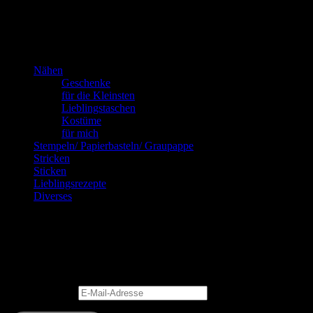
Kannste selber machen? Dann mach’s!!!
Nähen
Geschenke
für die Kleinsten
Lieblingstaschen
Kostüme
für mich
Stempeln/ Papierbasteln/ Graupappe
Stricken
Sticken
Lieblingsrezepte
Diverses
Blog via E-Mail abonnieren
Gib Deine E-Mail-Adresse an, um diesen Blog zu abonnieren und
Benachrichtigungen über neue Beiträge via E-Mail zu erhalten.
E-Mail-Adresse