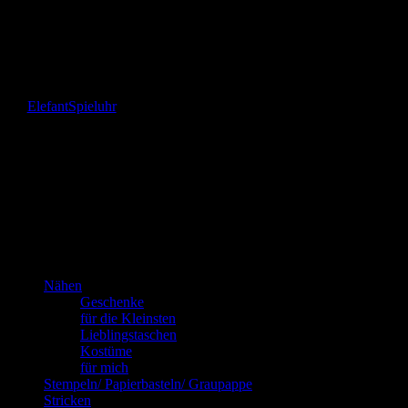
Gefällt mir:
Gefällt mir
Wird geladen …
Elefant
Spieluhr
Das bin
ich!
Kannste selber machen? Dann mach’s!!!
Nähen
Geschenke
für die Kleinsten
Lieblingstaschen
Kostüme
für mich
Stempeln/ Papierbasteln/ Graupappe
Stricken