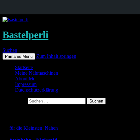
Bastelperli
Suchen
Zum Inhalt springen
Primäres Menü
Startseite
Meine Nähmaschinen
About Me
Impressum
Datenschutzerklärung
Suche nach:
Schlagwort-Archive: Elefant
für die Kleinsten
,
Nähen
Spieluhr „Elefant“