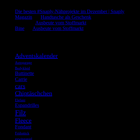
Die besten #Snaply-Nähprojekte im Dezember | Snaply
Magazin
bei
Handtasche als Geschenk
admin
bei
Ausbeute vom Stoffmarkt
Bine
bei
Ausbeute vom Stoffmarkt
Was such ich?
Adventskalender
Autogarage
Bodykleid
Buttinette
Carrie
cars
Chiptäschchen
Elefant
Espandrilles
Filz
Fleece
Fondant
Frühstück
gewinnspiel