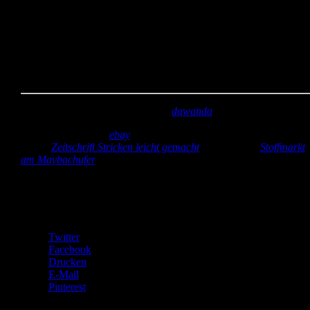
Und hier ist er noch mal von vorne zu sehen. Den Schnitt habe ic
mir einfach aufgemalt und das ganze mit Kissenfüllung gepolstert.
Meine Schwägerin hat sich sehr darüber gefreut und die Spieluhr
wird jetzt auch schon gut geknuddelt.
Kannste selber machen? Dann mach´s!
Stoff:
Vintage mit bunten Herzen (
dawanda
)
Zubehör:
Spieluhr (
ebay
), Filz (Schreibwarenladen Lichtenrade),
Wolle (
Zeitschrift Stricken leicht gemacht
) und Fleece (
Stoffmarkt
am Maybachufer
)
Teilen mit:
Twitter
Facebook
Drucken
E-Mail
Pinterest