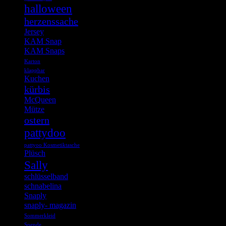
halloween
herzenssache
Jersey
KAM Snap
KAM Snaps
Karton
klappbar
Kuchen
kürbis
McQueen
Mütze
ostern
pattydoo
pattyoo Kosmetiktasche
Plüsch
Sally
schlüsselband
schnabelina
Snaply
snaply- magazin
Sommerkleid
Spende