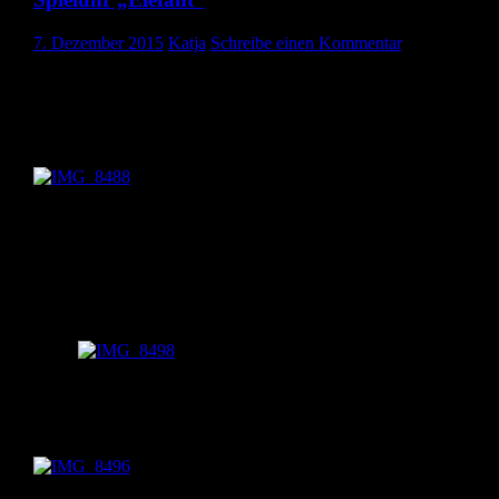
7. Dezember 2015
Katja
Schreibe einen Kommentar
Hallo ihr Lieben,
heute zeige ich euch eine Spieluhr, die ich im Auftrag meiner
Schwägerin genäht habe.
Gewünscht war ein Elefant und der ist es ja auch geworden. 🙂
Sie hat die Spieluhr besorgt, damit sie auch die gewünschte Melod
spielt. Auch den Stoff hat sie besorgt. Die Ohren sind hinten aus
Fleece. Das war ein Stoffrest , den ich noch zuhause hatte. Der
Schwanz ist aus geflochtener Wolle.
das Auge aus Filz
Das Auge habe ich aus Filzresten ausgeschnitten und aufgenäht.
Zum Nähen habe ich einen ganz engen Zickzack verwendet.