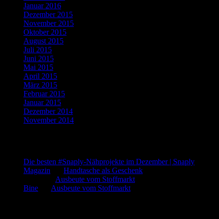
Januar 2016
(4)
Dezember 2015
(10)
November 2015
(11)
Oktober 2015
(8)
August 2015
(1)
Juli 2015
(3)
Juni 2015
(2)
Mai 2015
(1)
April 2015
(2)
März 2015
(1)
Februar 2015
(5)
Januar 2015
(3)
Dezember 2014
(3)
November 2014
(5)
Letzte Kommentare
Die besten #Snaply-Nähprojekte im Dezember | Snaply
Magazin
bei
Handtasche als Geschenk
admin
bei
Ausbeute vom Stoffmarkt
Bine
bei
Ausbeute vom Stoffmarkt
Was such ich?