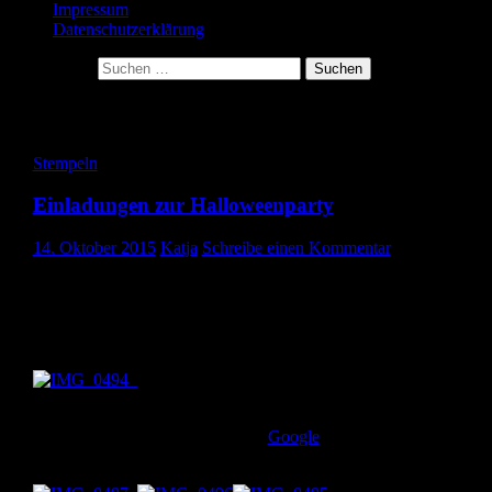
Impressum
Datenschutzerklärung
Suche nach:
Schlagwort-Archive: stempeln
Stempeln
Einladungen zur Halloweenparty
14. Oktober 2015
Katja
Schreibe einen Kommentar
Heute zeige ich euch die Einladungen zu unserer Halloweenparty.
Miron wollte gerne Fledermäuse, die so richtig gruselig sind und s
sind sie geworden:
Wenn die Fledermäuse die Flügel öffnen, kommt der Text zum
Vorschein. Die Idee habe ich von
Google
. 🙂 Ich hab die hier
angegebene Vorlage vergrößert. Dann passt mehr Text rein.