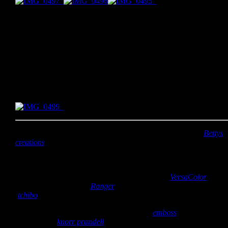
Ich habe den Text einfach mit Word geschrieben, ausgedruckt und
dann zugeschnitten. Die Augen sind weiß embosst, das gibt eine
schöne Struktur.
Die kleinen Fledermäuse, Spinnen, der Kürbis und das Spinnenne
sind gestempelt in schwarz, weiß und orange.
Weil Miron das Stempeln soviel Spaß gemacht hat, hat er auch no
die Rückseite bestempelt.
Stempel:
Fledermäuse, Spinnennetz, Spinnen und Kürbis (
Bettys
creations
)
Papier:
schwarzes Tonpapier, Kopierpapier 80g/m²
Stempelkissen:
Ultimate pigment ink 80 white (
VersaColor
),
Archival Ink Jet Black (
Ranger
), orange aus einem Stempelset
(
tchibo
)
Embossing:
Embossing stamp pad clear (
emboss
), Embossing
Puder weiß (
knorr prandell
)