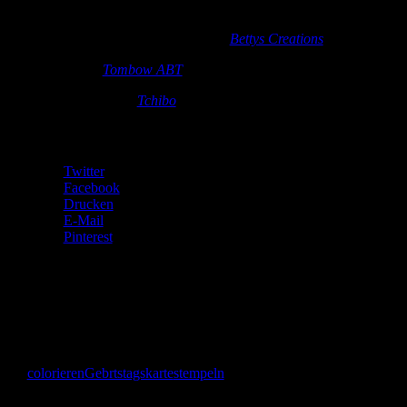
Karteikarte (Schreibwarenabteilung KaDeWe)
Stempel:
Blumen, Schnecke, Text (
Bettys Creations
)
Coloration:
Tombow ABT
Deko:
Perlenstift (
Tchibo
)
Teilen mit:
Twitter
Facebook
Drucken
E-Mail
Pinterest
Gefällt mir:
Gefällt mir
Wird geladen …
colorieren
Gebrtstagskarte
stempeln