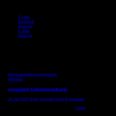
Teilen mit:
Twitter
Facebook
Drucken
E-Mail
Pinterest
Gefällt mir:
Gefällt mir
Wird geladen …
fledermaus
halloween
stempeln
Stempeln
verspätete Geburtstagskarte
19. Juli 2015
Katja
Schreibe einen Kommentar
Meine Freundin Anja hat zu ihrer Tasche
Carrie
, die ich gestern
gezeigt habe, natürlich auch eine Karte bekommen.