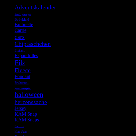
Adventskalender
Autogarage
Bodykleid
Buttinette
Carrie
cars
Chiptäschchen
Elefant
Espandrilles
Filz
Fleece
Fondant
Frühstück
gewinnspiel
halloween
herzenssache
Jersey
KAM Snap
KAM Snaps
Karton
klappbar