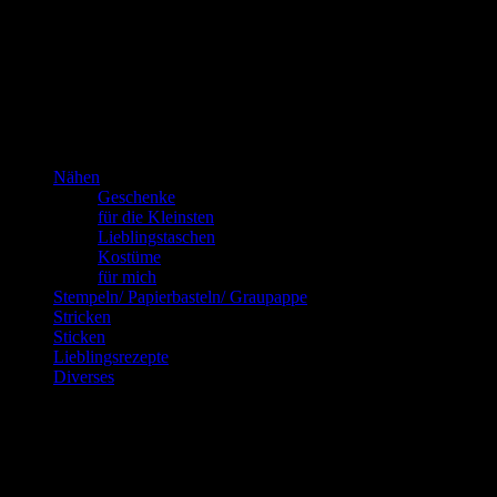
Das bin
ich!
Kannste selber machen? Dann mach’s!!!
Nähen
Geschenke
für die Kleinsten
Lieblingstaschen
Kostüme
für mich
Stempeln/ Papierbasteln/ Graupappe
Stricken
Sticken
Lieblingsrezepte
Diverses
Blog via E-Mail abonnieren
Gib Deine E-Mail-Adresse an, um diesen Blog zu abonnieren und
Benachrichtigungen über neue Beiträge via E-Mail zu erhalten.