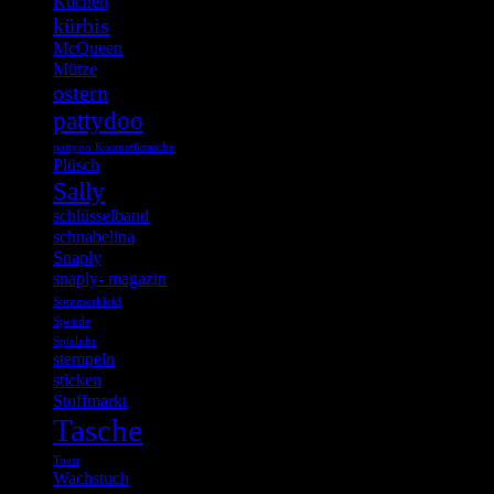
Kuchen
kürbis
McQueen
Mütze
ostern
pattydoo
pattyoo Kosmetiktasche
Plüsch
Sally
schlüsselband
schnabelina
Snaply
snaply- magazin
Sommerkleid
Spende
Spieluhr
stempeln
sticken
Stoffmarkt
Tasche
Toast
Wachstuch