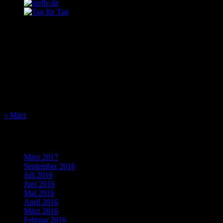
August 2026
M
D
M
D
F
S
S
1
2
3
4
5
6
7
8
9
10
11
12
13
14
15
16
17
18
19
20
21
22
23
24
25
26
27
28
29
30
31
« März
Was bisher geschah…
März 2017
(1)
September 2016
(1)
Juli 2016
(1)
Juni 2016
(2)
Mai 2016
(1)
April 2016
(2)
März 2016
(4)
Februar 2016
(5)