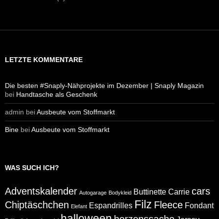
LETZTE KOMMENTARE
Die besten #Snaply-Nähprojekte im Dezember | Snaply Magazin
bei
Handtasche als Geschenk
admin
bei
Ausbeute vom Stoffmarkt
Bine
bei
Ausbeute vom Stoffmarkt
WAS SUCH ICH?
Adventskalender
cars
Buttinette
Carrie
Autogarage
Bodykleid
Filz
Chiptäschchen
Fleece
Espandrilles
Fondant
Elefant
halloween
herzenssache