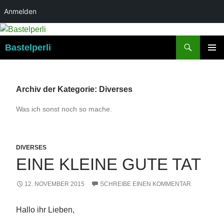
Anmelden
Suchen
Bastelperli
ZUM
PRIMÄR
INHALT
MENÜ
SPRINGEN
Archiv der Kategorie: Diverses
Was ich sonst noch so mache.
DIVERSES
EINE KLEINE GUTE TAT
12. NOVEMBER 2015
SCHREIBE EINEN KOMMENTAR
Hallo ihr Lieben,