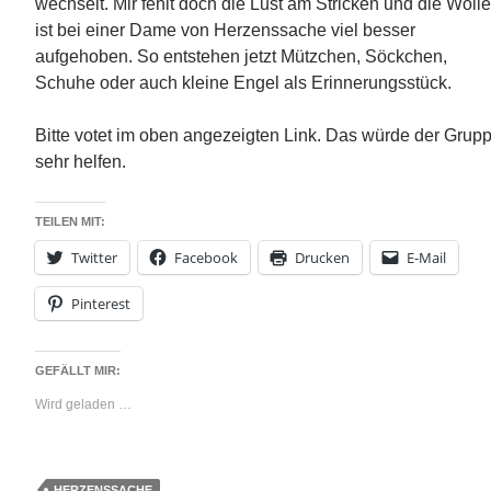
wechselt. Mir fehlt doch die Lust am Stricken und die Woll
ist bei einer Dame von Herzenssache viel besser
aufgehoben. So entstehen jetzt Mützchen, Söckchen,
Schuhe oder auch kleine Engel als Erinnerungsstück.
Bitte votet im oben angezeigten Link. Das würde der Grup
sehr helfen.
TEILEN MIT:
Twitter
Facebook
Drucken
E-Mail
Pinterest
GEFÄLLT MIR:
Wird geladen …
HERZENSSACHE