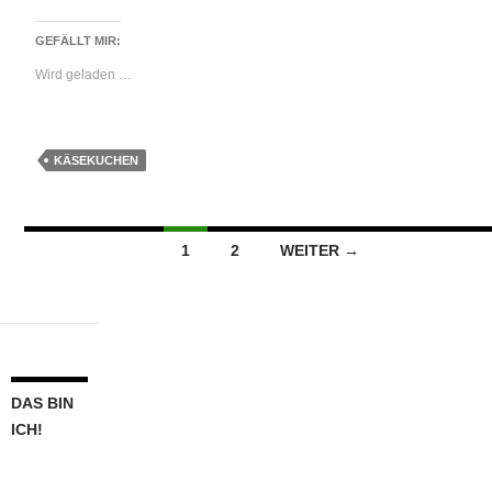
GEFÄLLT MIR:
Wird geladen …
KÄSEKUCHEN
Beitragsnavigation
1
2
WEITER →
DAS BIN
ICH!