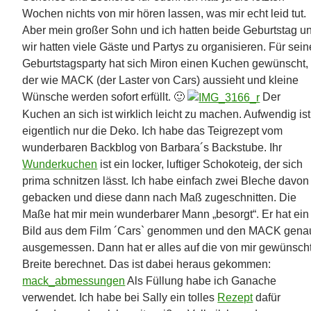
Wochen nichts von mir hören lassen, was mir echt leid tut.
Aber mein großer Sohn und ich hatten beide Geburtstag u
wir hatten viele Gäste und Partys zu organisieren. Für sein
Geburtstagsparty hat sich Miron einen Kuchen gewünscht,
der wie MACK (der Laster von Cars) aussieht und kleine
Wünsche werden sofort erfüllt. 🙂
Der
Kuchen an sich ist wirklich leicht zu machen. Aufwendig ist
eigentlich nur die Deko. Ich habe das Teigrezept vom
wunderbaren Backblog von Barbara´s Backstube. Ihr
Wunderkuchen
ist ein locker, luftiger Schokoteig, der sich
prima schnitzen lässt. Ich habe einfach zwei Bleche davon
gebacken und diese dann nach Maß zugeschnitten. Die
Maße hat mir mein wunderbarer Mann „besorgt“. Er hat ein
Bild aus dem Film ´Cars` genommen und den MACK gena
ausgemessen. Dann hat er alles auf die von mir gewünsch
Breite berechnet. Das ist dabei heraus gekommen:
mack_abmessungen
Als Füllung habe ich Ganache
verwendet. Ich habe bei Sally ein tolles
Rezept
dafür