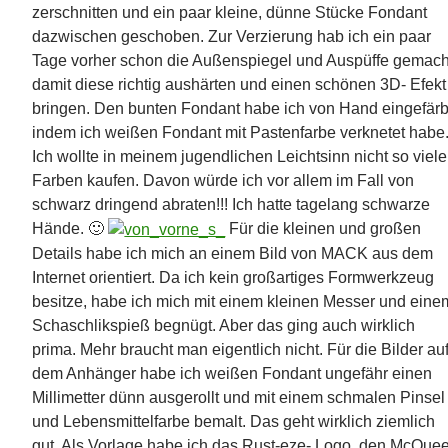
zerschnitten und ein paar kleine, dünne Stücke Fondant
dazwischen geschoben. Zur Verzierung hab ich ein paar
Tage vorher schon die Außenspiegel und Auspüffe gemach
damit diese richtig aushärten und einen schönen 3D- Efekt
bringen. Den bunten Fondant habe ich von Hand eingefärb
indem ich weißen Fondant mit Pastenfarbe verknetet habe
Ich wollte in meinem jugendlichen Leichtsinn nicht so viele
Farben kaufen. Davon würde ich vor allem im Fall von
schwarz dringend abraten!!! Ich hatte tagelang schwarze
Hände. 🙂
Für die kleinen und großen
Details habe ich mich an einem Bild von MACK aus dem
Internet orientiert. Da ich kein großartiges Formwerkzeug
besitze, habe ich mich mit einem kleinen Messer und eine
Schaschlikspieß begnügt. Aber das ging auch wirklich
prima. Mehr braucht man eigentlich nicht. Für die Bilder au
dem Anhänger habe ich weißen Fondant ungefähr einen
Millimetter dünn ausgerollt und mit einem schmalen Pinsel
und Lebensmittelfarbe bemalt. Das geht wirklich ziemlich
gut. Als Vorlage habe ich das Rust-eze- Logo, den McQue