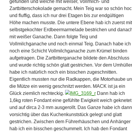
gefunden und welche mit weißer, Vollmilch- und
Zartbitterschokolade gemacht. Mein Teig war so schön ho
und fluffig, dass ich nur drei Etagen bis zur endgültigen
Höhe machen musste. Die untere Ebene hab ich zuerst mi
selbstgekochter Erdbeermarmelade bestrichen und danac
mit weißer Ganache. Dann folgte Teig und
Vollmilchganache und noch einmal Teig. Danach habe ich
noch eine Schicht Vollmilchganache zum Krümel binden
aufgetragen. Die Zartbitterganache bildete den Abschluss
und wurde richtig schön glatt gestrichen. Vor dem Umhülle
habe ich natürlich noch ein bisschen zugeschnitten.
Eigentlich mussten nur die Radkappen, die Motorhaube u
die Mütze ein wenig geschnitzt werden. MACK ist ja ein
Glück ziemlich rechteckig.
Dann hab ich
1,6kg roten Fondant eine gefühlte Ewigkeit weich geknetet
und auf dirca 2-3 mm ausgerollt. Das Ganze habe ich dan
vorsichtig über das Kuchenkunststück gelegt und glatt
gestrichen. Zwischen dem Führerhäuschen und Anhänger
hab ich ein bisschen geschummelt. Ich hab den Fondant