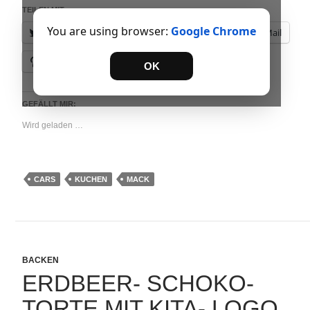
TEILEN MIT:
You are using browser:
Google Chrome
Twitter
Facebook
Drucken
E-Mail
Pinterest
OK
GEFÄLLT MIR:
Wird geladen …
CARS
KUCHEN
MACK
BACKEN
ERDBEER- SCHOKO-
TORTE MIT KITA- LOGO