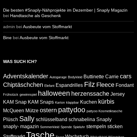
Die besten #Snaply-Nähprojekte im Dezember | Snaply Magazin
bei
Handtasche als Geschenk
admin
bei
Ausbeute vom Stoffmarkt
Bine
bei
Ausbeute vom Stoffmarkt
WAS SUCH ICH?
Adventskalender
cars
Buttinette
Carrie
Autogarage
Bodykleid
Filz
Chiptäschchen
Fleece
Espandrilles
Fondant
Elefant
halloween
herzenssache
Jersey
Frühstück
gewinnspiel
kürbis
KAM Snap
KAM Snaps
Kuchen
Karton
klappbar
pattydoo
ostern
McQueen
Mütze
pattyoo Kosmetiktasche
Sally
Plüsch
schlüsselband
schnabelina
Snaply
snaply- magazin
stempeln
sticken
Sommerkleid
Spende
Spieluhr
Tasche
Stoffmarkt
Wachstuch
Toast
Wickelkleid
Würstchen