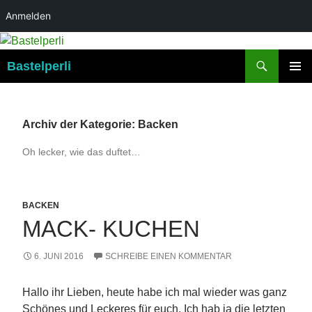
Anmelden
Suchen
Bastelperli
ZUM
PRIMÄR
INHALT
MENÜ
SPRINGEN
Archiv der Kategorie: Backen
Oh lecker, wie das duftet…
BACKEN
MACK- KUCHEN
6. JUNI 2016
SCHREIBE EINEN KOMMENTAR
Hallo ihr Lieben, heute habe ich mal wieder was ganz
Schönes und Leckeres für euch. Ich hab ja die letzten