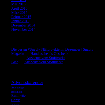
Mai 2015
(1)
April 2015
(2)
März 2015
(1)
Februar 2015
(5)
Januar 2015
(3)
Dezember 2014
(3)
November 2014
(5)
Letzte Kommentare
Die besten #Snaply-Nähprojekte im Dezember | Snaply
Magazin
bei
Handtasche als Geschenk
admin
bei
Ausbeute vom Stoffmarkt
Bine
bei
Ausbeute vom Stoffmarkt
Was such ich?
Adventskalender
Autogarage
Bodykleid
Buttinette
Carrie