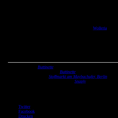
absoluten Lieblingsnähseiten, weil sie wunderschöne Ideen mit
tollen Schnittmustern und kinderleicht verständlichen Anleitungen
vereint.
Ich nutze das Köfferchen zum Transport meiner Wolle und
Stricksachen zu meinem wöchentlichen Stricktreff hier in
Lichtenrade. Jeden Mittwoch treffe ich mich in der
Wolleria
mit
anderen Strickfans, da ich zuhause auf Grund diverser Kinder und
eines Beamers nicht zum Stricken komme..
Kannste selber machen? Dann mach´s!
Stoff:
4mm Filz (
Buttinette
)
Verzierung:
Aufbügelblumen (
Buttinette
)
Griff:
Gurtband türkis (
Stoffmarkt am Maybachufer, Berlin
)
Reißverschluss:
Spitzenreißverschluss (
Snaply
)
Teilen mit:
Twitter
Facebook
Drucken