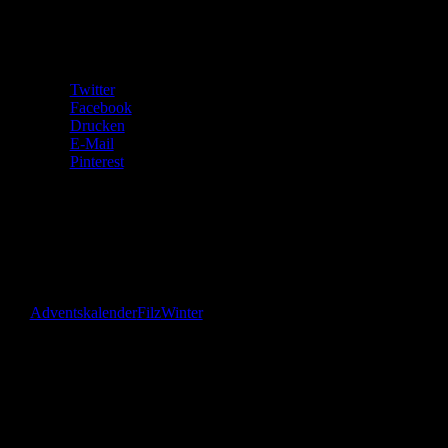
Teilen mit:
Twitter
Facebook
Drucken
E-Mail
Pinterest
Gefällt mir:
Gefällt mir
Wird geladen …
Adventskalender
Filz
Winter
Das bin
ich!