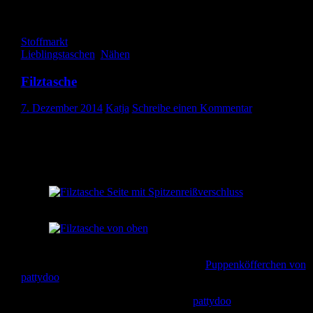
Gefällt mir
Wird geladen …
Stoffmarkt
Lieblingstaschen
,
Nähen
Filztasche
7. Dezember 2014
Katja
Schreibe einen Kommentar
Ich bin auf den Geschmack gekommen, Filz zu vernähen. Da das
Material nicht ausfranst, ist es wirklich einfach zu verarbeiten.
Ebenfalls bei meinen Eltern habe ich diese kleine Filztasche genäh
Filztasche Seite mit Spitzenreißverschluss
Filztasche von oben
Die Tasche ist nach der Anleitung für das
Puppenköfferchen von
pattydoo
genäht.
Wie ihr noch feststellen werdet, gehört
pattydoo
zu meinen