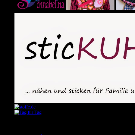
Dezember 2014
M
D
M
D
F
S
S