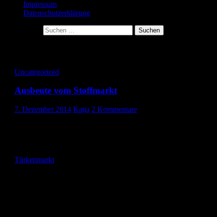
Impressum
Datenschutzerklärung
Suche nach:
Archiv für den Monat: Dezember 2014
Uncategorized
Ausbeute vom Stoffmarkt
7. Dezember 2014
Katja
2 Kommentare
Gestern war wieder Stoffmarkt- Samstag!!!
Jeden Dienstag, Freitag und Samstag ist in Berlin am Maybachufe
Stoffmarkt . Dienstags und freitags ist es gleichzeitig ein
Türkenmarkt
, samstags auch ein Kreativmarkt, an dem viele
Kreative ihre selbst gewerkelten Sachen verkaufen.
Ich geh aber wegen der unschlagbaren Preise für Stoff und Zubehö
der riesigen Auswahl und der besonderen Atmosphäre hin.
ICH LIEBE DIESE SAMSTAGE!!! Zusätzlich hab ich da nämli