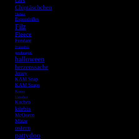
cars
Chiptäschchen
Elefant
Espandrilles
Filz
Fleece
Fondant
Frühstück
gewinnspiel
halloween
herzenssache
Jersey
KAM Snap
KAM Snaps
Karton
klappbar
Kuchen
kürbis
McQueen
Mütze
ostern
pattydoo