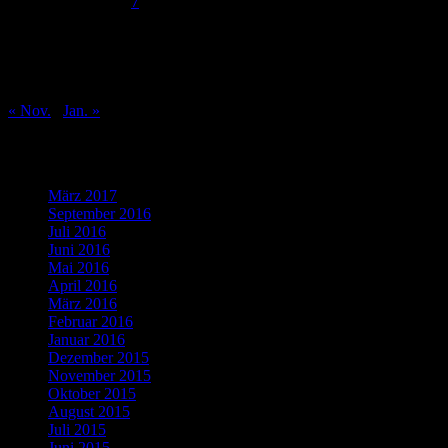
1
2
3
4
5
6
7
8
9
10
11
12
13
14
15
16
17
18
19
20
21
22
23
24
25
26
27
28
29
30
31
« Nov.
Jan. »
Was bisher geschah…
März 2017
(1)
September 2016
(1)
Juli 2016
(1)
Juni 2016
(2)
Mai 2016
(1)
April 2016
(2)
März 2016
(4)
Februar 2016
(5)
Januar 2016
(4)
Dezember 2015
(10)
November 2015
(11)
Oktober 2015
(8)
August 2015
(1)
Juli 2015
(3)
Juni 2015
(2)