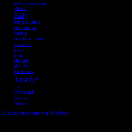
pattyoo Kosmetiktasche
Plüsch
Sally
schlüsselband
schnabelina
Snaply
snaply- magazin
Sommerkleid
Spende
Spieluhr
stempeln
sticken
Stoffmarkt
Tasche
Toast
Wachstuch
Wickelkleid
Würstchen
Mit Stolz präsentiert von WordPress
%d