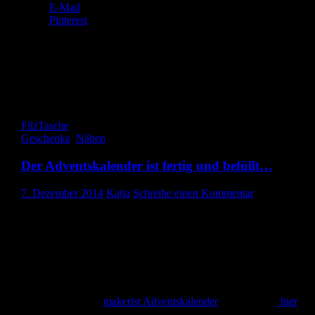
E-Mail
Pinterest
Gefällt mir:
Gefällt mir
Wird geladen …
Filz
Tasche
Geschenke
,
Nähen
Der Adventskalender ist fertig und befüllt…
7. Dezember 2014
Katja
Schreibe einen Kommentar
… und teilweise schon wieder geleert!
Ich war eine Woche mit den Kindern bei meinen Eltern zu Besuch
und habe meinen Blog schändlich vernachlässigt.
Allerdings hab ich in der Zeit tolle Sachen genäht.
Zum Einen ist der
makerist Adventskalender
, von dem ich
hier
schon mal erzählt habe,
fertig geworden. Der ist wirklich klasse. 