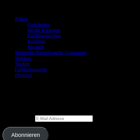
Kannste selber machen? Dann mach’s!!!
Nähen
Geschenke
für die Kleinsten
Lieblingstaschen
Kostüme
für mich
Stempeln/ Papierbasteln/ Graupappe
Stricken
Sticken
Lieblingsrezepte
Diverses
Blog via E-Mail abonnieren
Gib Deine E-Mail-Adresse an, um diesen Blog zu abonnieren und
Benachrichtigungen über neue Beiträge via E-Mail zu erhalten.
E-Mail-Adresse
Abonnieren