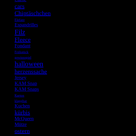
cars
Chiptäschchen
Elefant
Espandrilles
Filz
Fleece
Fondant
Frühstück
gewinnspiel
halloween
herzenssache
Jersey
KAM Snap
KAM Snaps
Karton
klappbar
Kuchen
kürbis
McQueen
Mütze
ostern