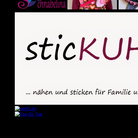
August 2026
M
D
M
D
F
S
S
1
2