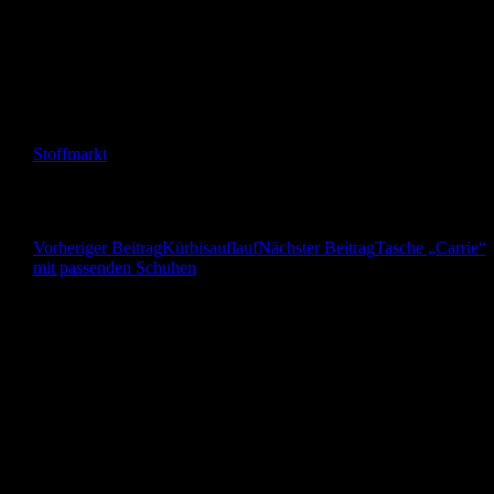
Gefällt mir
Wird geladen …
Ähnliche Beiträge
Stoffmarkt
Beitragsnavigation
Vorheriger Beitrag
Kürbisauflauf
Nächster Beitrag
Tasche „Carrie“
mit passenden Schuhen
Herzlich Willkommen! Ich freue mich über jeden
Kommentar!