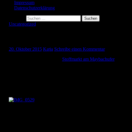
Impressum
Datenschutzerklärung
Suche nach:
Uncategorized
Besuch auf dem Stoffmarkt
20. Oktober 2015
Katja
Schreibe einen Kommentar
Ich war mal wieder auf dem
Stoffmarkt am Maybachufer
und hätt
mein gesamtes Geld da lassen können.
Aber ich war ganz brav und hab nur gekauft, was ich wirklich
brauche. 🙂
Es gab z.B. diesen tollen Baumwollstoff:
Den grauen Autostoff und den türkisen mit Punkten habe ich für
einen Turnbeutel für Miron gebraucht. In der Kita gehen die Kids
jetzt immer turnen und auf gar keinen Fall kann mein Kind mit
gekauftem Turnbeutel da hin gehen! Der Beutel ist euch schon
genäht. Ich zeige ihn euch bei Gelegenheit.