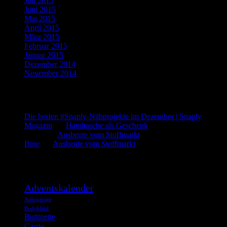
Juli 2015
(3)
Juni 2015
(2)
Mai 2015
(1)
April 2015
(2)
März 2015
(1)
Februar 2015
(5)
Januar 2015
(3)
Dezember 2014
(3)
November 2014
(5)
Letzte Kommentare
Die besten #Snaply-Nähprojekte im Dezember | Snaply
Magazin
bei
Handtasche als Geschenk
admin
bei
Ausbeute vom Stoffmarkt
Bine
bei
Ausbeute vom Stoffmarkt
Was such ich?
Adventskalender
Autogarage
Bodykleid
Buttinette
Carrie