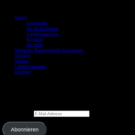
Kannste selber machen? Dann mach’s!!!
Nähen
Geschenke
für die Kleinsten
Lieblingstaschen
Kostüme
für mich
Stempeln/ Papierbasteln/ Graupappe
Stricken
Sticken
Lieblingsrezepte
Diverses
Blog via E-Mail abonnieren
Gib Deine E-Mail-Adresse an, um diesen Blog zu abonnieren und
Benachrichtigungen über neue Beiträge via E-Mail zu erhalten.
E-Mail-Adresse
Abonnieren