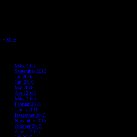
3
4
5
6
7
8
9
10
11
12
13
14
15
16
17
18
19
20
21
22
23
24
25
26
27
28
29
30
31
« März
Was bisher geschah…
März 2017
(1)
September 2016
(1)
Juli 2016
(1)
Juni 2016
(2)
Mai 2016
(1)
April 2016
(2)
März 2016
(4)
Februar 2016
(5)
Januar 2016
(4)
Dezember 2015
(10)
November 2015
(11)
Oktober 2015
(8)
August 2015
(1)