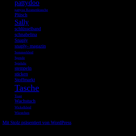
pattydoo
pattyoo Kosmetiktasche
Plüsch
Sally
schlüsselband
schnabelina
Snaply
snaply- magazin
Sommerkleid
Spende
Spieluhr
stempeln
sticken
Stoffmarkt
Tasche
Toast
Wachstuch
Wickelkleid
Würstchen
Mit Stolz präsentiert von WordPress
%d