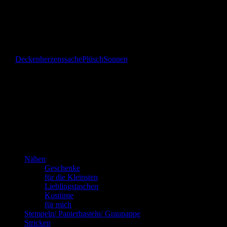
Gefällt mir:
Gefällt mir
Wird geladen …
Decken
herzenssache
Plüsch
Sonnen
Das bin
ich!
Kannste selber machen? Dann mach’s!!!
Nähen
Geschenke
für die Kleinsten
Lieblingstaschen
Kostüme
für mich
Stempeln/ Papierbasteln/ Graupappe
Stricken