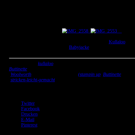
recht schnell, dass stricken nichts für mich ist. 😉 Deshalb hab ich
die bereits gestrickten Karos zu kleinen Patchworkdecken
zusammen genäht und hinten mit Fleece gepolstert. Die Decken
kamen sehr gut an, was mich natürlich freut. Außerdem habe ich f
die kleinen Kämpfer Kuschelsonnen genäht. Mit denen können si
in ihren Bettchen kuscheln.
Die
Sonnen bestehen auf einer Seite aus einfacher Baumwolle, die
andere Seite ist aus Plüsch. Den Plüsch habe ich bei
Kullaloo
gekauft und auch schon für die
Babyjacke
für Marek benutzt.
Kannste selber machen? Dann mach´s!
Stoff:
Plüsch (
kullaloo
), Baumwolle orange (gespendet von
Buttinette
) restliche Baumwolle (eigene Restekiste), Fleece
(
Woolworth
)
Zubehör:
Webbänder
(stampin up
,
Buttinette
); Woll
(
stricken-leicht-gemacht
)
Teilen mit:
Twitter
Facebook
Drucken
E-Mail
Pinterest