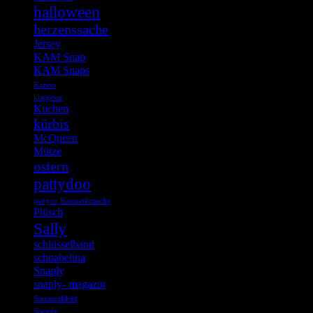
halloween
herzenssache
Jersey
KAM Snap
KAM Snaps
Karton
klappbar
Kuchen
kürbis
McQueen
Mütze
ostern
pattydoo
pattyoo Kosmetiktasche
Plüsch
Sally
schlüsselband
schnabelina
Snaply
snaply- magazin
Sommerkleid
Spende