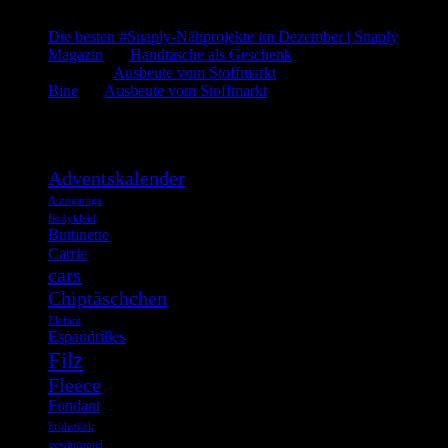
Die besten #Snaply-Nähprojekte im Dezember | Snaply
Magazin
bei
Handtasche als Geschenk
admin
bei
Ausbeute vom Stoffmarkt
Bine
bei
Ausbeute vom Stoffmarkt
Was such ich?
Adventskalender
Autogarage
Bodykleid
Buttinette
Carrie
cars
Chiptäschchen
Elefant
Espandrilles
Filz
Fleece
Fondant
Frühstück
gewinnspiel