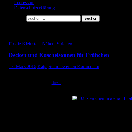
Impressum
Datenschutzerklärung
Suche nach:
Schlagwort-Archive: Decken
für die Kleinsten
,
Nähen
,
Stricken
Decken und Kuschelsonnen für Frühchen
17. März 2016
Katja
Schreibe einen Kommentar
Hallo ihr Lieben, heute zeige ich euch ein paar Sachen, die ich für
Frühchen genäht bzw. gestrickt habe. Ich hatte schon in einem
meiner letzten Beiträge
hier
über die Aktion Herzenssache und de
Nähtreff, an dem ich teilgenommen habe, berichtet. Ich hatte
Decken gezeigt, die dafür da sind, dass die Frühchen es im
Inkubator schön kuschelig haben.
Als ich mit Miron schwanger war, kam es mir absolut erstrebensw
vor, stricken zu können. Deshalb hatte ich mir die Zeitschrift
`Stricken leicht gemacht` abonniert. Hier bekam ich jede Woche
eine neue Ausgabe mit einer Docke Wolle und der Anleitung für e
Karo in unterschiedlichsten Strickmustern. So konnte Woche für
Woche eine neue Stricktechnik erlernt werden. Ich merkte allerdin