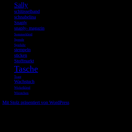
Sally
schlüsselband
schnabelina
Snaply
snaply- magazin
Sommerkleid
Spende
Spieluhr
stempeln
sticken
Stoffmarkt
Tasche
Toast
Wachstuch
Wickelkleid
Würstchen
Mit Stolz präsentiert von WordPress
%d