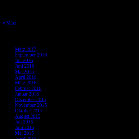
17
18
19
20
21
22
23
24
25
26
27
28
29
30
31
« März
Was bisher geschah…
März 2017
(1)
September 2016
(1)
Juli 2016
(1)
Juni 2016
(2)
Mai 2016
(1)
April 2016
(2)
März 2016
(4)
Februar 2016
(5)
Januar 2016
(4)
Dezember 2015
(10)
November 2015
(11)
Oktober 2015
(8)
August 2015
(1)
Juli 2015
(3)
Juni 2015
(2)
Mai 2015
(1)
April 2015
(2)