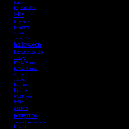
Elefant
Espandrilles
Filz
Fleece
Fondant
Frühstück
gewinnspiel
halloween
herzenssache
Jersey
KAM Snap
KAM Snaps
Karton
klappbar
Kuchen
kürbis
McQueen
Mütze
ostern
pattydoo
pattyoo Kosmetiktasche
Plüsch