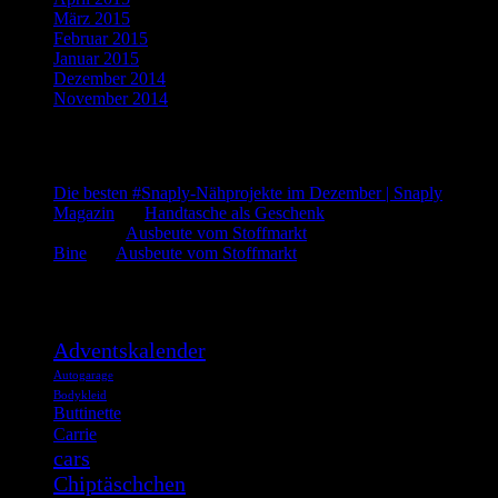
März 2015
(1)
Februar 2015
(5)
Januar 2015
(3)
Dezember 2014
(3)
November 2014
(5)
Letzte Kommentare
Die besten #Snaply-Nähprojekte im Dezember | Snaply
Magazin
bei
Handtasche als Geschenk
admin
bei
Ausbeute vom Stoffmarkt
Bine
bei
Ausbeute vom Stoffmarkt
Was such ich?
Adventskalender
Autogarage
Bodykleid
Buttinette
Carrie
cars
Chiptäschchen