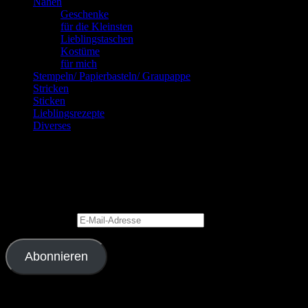
Nähen
Geschenke
für die Kleinsten
Lieblingstaschen
Kostüme
für mich
Stempeln/ Papierbasteln/ Graupappe
Stricken
Sticken
Lieblingsrezepte
Diverses
Blog via E-Mail abonnieren
Gib Deine E-Mail-Adresse an, um diesen Blog zu abonnieren und
Benachrichtigungen über neue Beiträge via E-Mail zu erhalten.
E-Mail-Adresse
Abonnieren
Schließe dich 2.343 anderen Abonnenten an