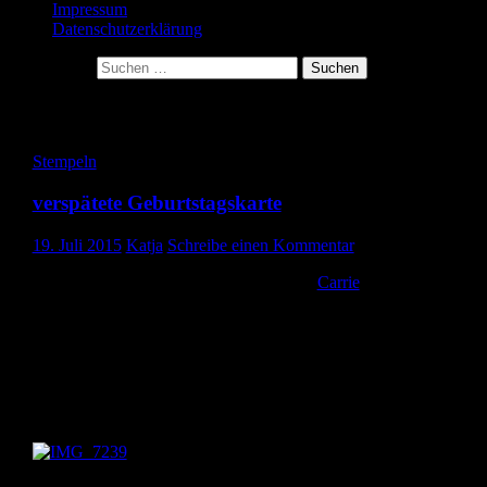
Impressum
Datenschutzerklärung
Suche nach:
Schlagwort-Archive: colorieren
Stempeln
verspätete Geburtstagskarte
19. Juli 2015
Katja
Schreibe einen Kommentar
Meine Freundin Anja hat zu ihrer Tasche
Carrie
, die ich gestern
gezeigt habe, natürlich auch eine Karte bekommen.
Ich war mit dem Nähen leider ein bißchen spät dran. Mit zwei
kleinen Kindern kommt man ja nicht mehr zu viel. 🙂
Die Karte musste auch dementsprechend schnell gehen und ist nic
sonderlich aufwendig.