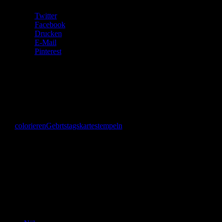
Twitter
Facebook
Drucken
E-Mail
Pinterest
Gefällt mir:
Gefällt mir
Wird geladen …
colorieren
Gebrtstagskarte
stempeln
Das bin
ich!
Kannste selber machen? Dann mach’s!!!