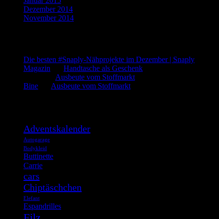
Januar 2015
(3)
Dezember 2014
(3)
November 2014
(5)
Letzte Kommentare
Die besten #Snaply-Nähprojekte im Dezember | Snaply
Magazin
bei
Handtasche als Geschenk
admin
bei
Ausbeute vom Stoffmarkt
Bine
bei
Ausbeute vom Stoffmarkt
Was such ich?
Adventskalender
Autogarage
Bodykleid
Buttinette
Carrie
cars
Chiptäschchen
Elefant
Espandrilles
Filz