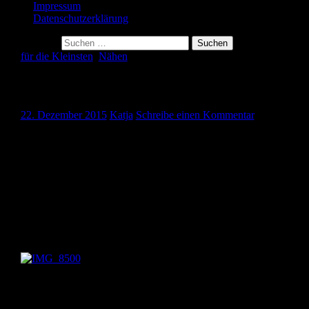
Impressum
Datenschutzerklärung
Suche nach:
für die Kleinsten
,
Nähen
Sommerkleid für ein Mädchen
22. Dezember 2015
Katja
Schreibe einen Kommentar
Hallo ihr Lieben,
heute zeige ich euch ein Sommerkleid, das ich schon vor einiger
Zeit für ein kleines Mädchen zum ersten Geburtstag genäht habe.
Der bunte Blumenstoff gefällt mir außerordentlich gut als Kleid,
obwohl ich ihn eigentlich für die Schuhe meines Mannes gekauft
hatte. Der hatte sich nämlich Hawaiischuhe gewünscht, die ich eu
später mal zeige.
Das Kleid ist ein einfaches Wickelkleid. Zum Binden wurde das
Schrägband zum Einfassen einfach verlängert. Die Ärmel sind
kleine Puffärmelchen.