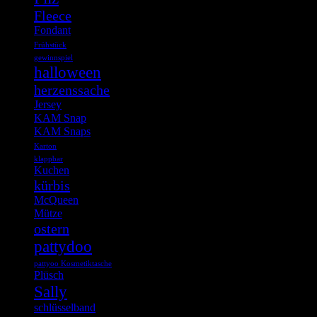
Fleece
Fondant
Frühstück
gewinnspiel
halloween
herzenssache
Jersey
KAM Snap
KAM Snaps
Karton
klappbar
Kuchen
kürbis
McQueen
Mütze
ostern
pattydoo
pattyoo Kosmetiktasche
Plüsch
Sally
schlüsselband