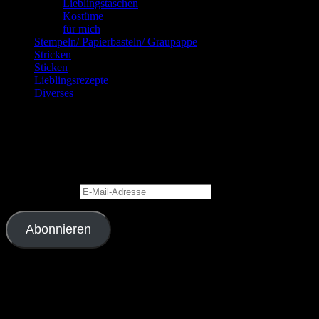
Lieblingstaschen
Kostüme
für mich
Stempeln/ Papierbasteln/ Graupappe
Stricken
Sticken
Lieblingsrezepte
Diverses
Blog via E-Mail abonnieren
Gib Deine E-Mail-Adresse an, um diesen Blog zu abonnieren und
Benachrichtigungen über neue Beiträge via E-Mail zu erhalten.
E-Mail-Adresse
Abonnieren
Schließe dich 2.343 anderen Abonnenten an
Meine Lieblingslinks und -blogs