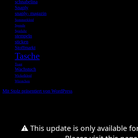
schnabelina
Snaply
snaply- magazin
Sommerkleid
Spende
Spieluhr
stempeln
sticken
Stoffmarkt
Tasche
Toast
Wachstuch
Wickelkleid
Würstchen
Mit Stolz präsentiert von WordPress
%d
⚠ This update is only available f