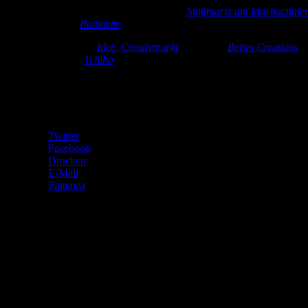
Kleid:
Baumwollcanvas mit Blumen (
Stoffmarkt am Maybachufe
Schrägband (
Buttinette
)
Karton:
Papier (
Idee. Creativmarkt
), Stempel (
Bettys Creations
),
Stempelfarbe (
Tchibo
)
Teilen mit:
Twitter
Facebook
Drucken
E-Mail
Pinterest
Gefällt mir:
Gefällt mir
Wird geladen …
Ähnliche Beiträge