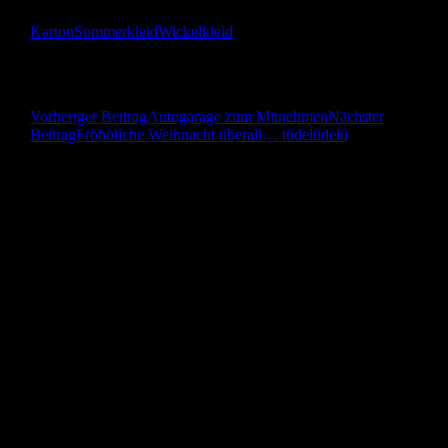
Karton
Sommerkleid
Wickelkleid
Beitragsnavigation
Vorheriger Beitrag
Autogarage zum Mitnehmen
Nächster
Beitrag
Fröhöliche Weihnacht überall… tüdelüdelü
Herzlich Willkommen! Ich freue mich über jeden
Kommentar!