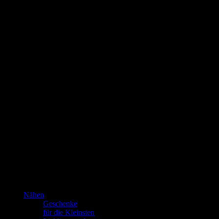
Das bin
ich!
Kannste selber machen? Dann mach’s!!!
Nähen
Geschenke
für die Kleinsten