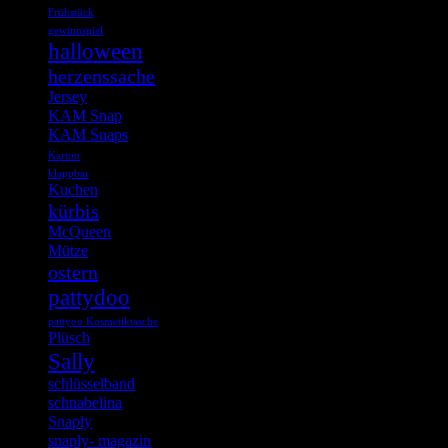
Frühstück
gewinnspiel
halloween
herzenssache
Jersey
KAM Snap
KAM Snaps
Karton
klappbar
Kuchen
kürbis
McQueen
Mütze
ostern
pattydoo
pattyoo Kosmetiktasche
Plüsch
Sally
schlüsselband
schnabelina
Snaply
snaply- magazin