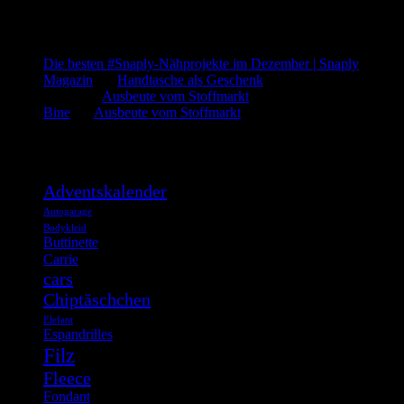
Letzte Kommentare
Die besten #Snaply-Nähprojekte im Dezember | Snaply
Magazin
bei
Handtasche als Geschenk
admin
bei
Ausbeute vom Stoffmarkt
Bine
bei
Ausbeute vom Stoffmarkt
Was such ich?
Adventskalender
Autogarage
Bodykleid
Buttinette
Carrie
cars
Chiptäschchen
Elefant
Espandrilles
Filz
Fleece
Fondant