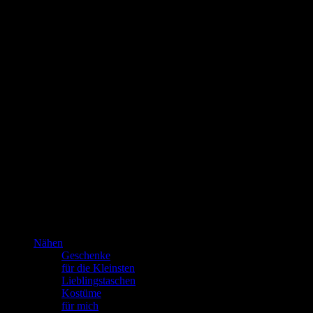
Kannste selber machen? Dann mach’s!!!
Nähen
Geschenke
für die Kleinsten
Lieblingstaschen
Kostüme
für mich