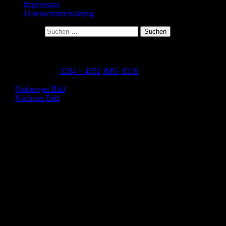
Impressum
Datenschutzerklärung
Suche nach:
IMG_8218
21. Mai 2015
3264 × 4352
IMG_8218
Vorheriges Bild
Nächstes Bild
Herzlich Willkommen! Ich freue mich über jeden
Kommentar!