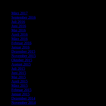
Was bisher geschah…
März 2017
(1)
September 2016
(1)
Juli 2016
(1)
Juni 2016
(2)
Mai 2016
(1)
April 2016
(2)
März 2016
(4)
Februar 2016
(5)
Januar 2016
(4)
Dezember 2015
(10)
November 2015
(11)
Oktober 2015
(8)
August 2015
(1)
Juli 2015
(3)
Juni 2015
(2)
Mai 2015
(1)
April 2015
(2)
März 2015
(1)
Februar 2015
(5)
Januar 2015
(3)
Dezember 2014
(3)
November 2014
(5)