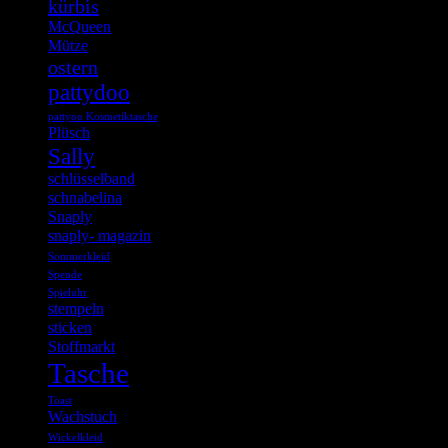
kürbis
McQueen
Mütze
ostern
pattydoo
pattyoo Kosmetiktasche
Plüsch
Sally
schlüsselband
schnabelina
Snaply
snaply- magazin
Sommerkleid
Spende
Spieluhr
stempeln
sticken
Stoffmarkt
Tasche
Toast
Wachstuch
Wickelkleid