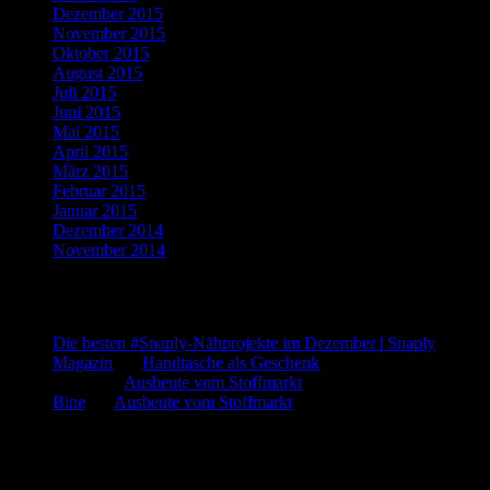
Dezember 2015
(10)
November 2015
(11)
Oktober 2015
(8)
August 2015
(1)
Juli 2015
(3)
Juni 2015
(2)
Mai 2015
(1)
April 2015
(2)
März 2015
(1)
Februar 2015
(5)
Januar 2015
(3)
Dezember 2014
(3)
November 2014
(5)
Letzte Kommentare
Die besten #Snaply-Nähprojekte im Dezember | Snaply
Magazin
bei
Handtasche als Geschenk
admin
bei
Ausbeute vom Stoffmarkt
Bine
bei
Ausbeute vom Stoffmarkt
Was such ich?