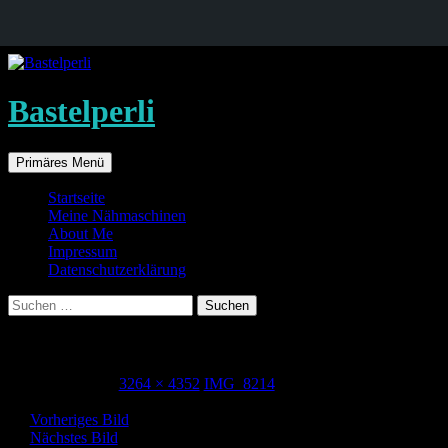
Bastelperli
Suchen
Zum
Primäres Menü
Inhalt
springen
Startseite
Meine Nähmaschinen
About Me
Impressum
Datenschutzerklärung
Suche
nach:
IMG_8214
21. Mai 2015
3264 × 4352
IMG_8214
Vorheriges Bild
Nächstes Bild