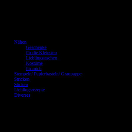
Kannste selber machen? Dann mach’s!!!
Nähen
Geschenke
für die Kleinsten
Lieblingstaschen
Kostüme
für mich
Stempeln/ Papierbasteln/ Graupappe
Stricken
Sticken
Lieblingsrezepte
Diverses
Blog via E-Mail abonnieren
Gib Deine E-Mail-Adresse an, um diesen Blog zu abonnieren und
Benachrichtigungen über neue Beiträge via E-Mail zu erhalten.