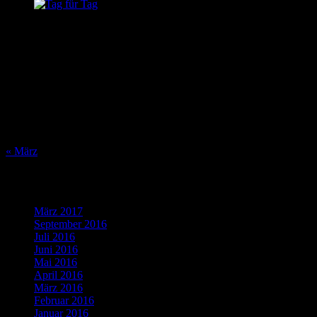
August 2026
M
D
M
D
F
S
S
1
2
3
4
5
6
7
8
9
10
11
12
13
14
15
16
17
18
19
20
21
22
23
24
25
26
27
28
29
30
31
« März
Was bisher geschah…
März 2017
(1)
September 2016
(1)
Juli 2016
(1)
Juni 2016
(2)
Mai 2016
(1)
April 2016
(2)
März 2016
(4)
Februar 2016
(5)
Januar 2016
(4)