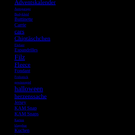
Adventskalender
Autogarage
Bodykleid
Buttinette
Carrie
cars
Chiptäschchen
Elefant
Espandrilles
Filz
Fleece
Fondant
Frühstück
gewinnspiel
halloween
herzenssache
Jersey
KAM Snap
KAM Snaps
Karton
klappbar
Kuchen