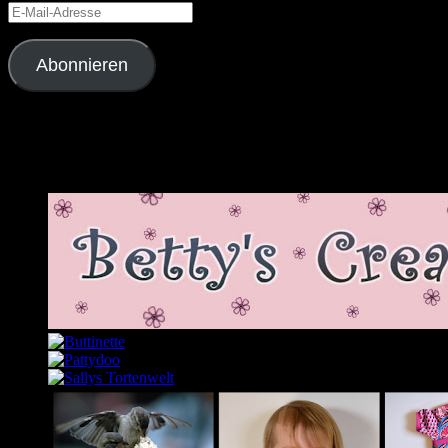
E-
Mail-
Adresse
Abonnieren
Schließe dich 2.343 anderen Abonnenten an
Meine Lieblingslinks und -blogs