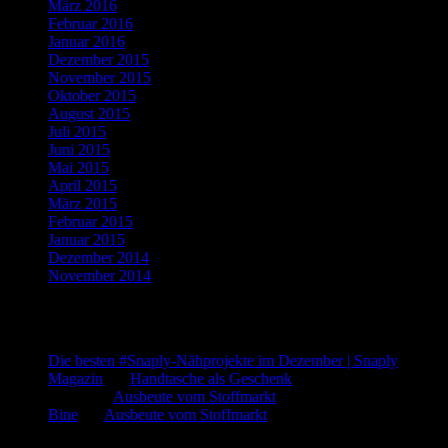
März 2016
(4)
Februar 2016
(5)
Januar 2016
(4)
Dezember 2015
(10)
November 2015
(11)
Oktober 2015
(8)
August 2015
(1)
Juli 2015
(3)
Juni 2015
(2)
Mai 2015
(1)
April 2015
(2)
März 2015
(1)
Februar 2015
(5)
Januar 2015
(3)
Dezember 2014
(3)
November 2014
(5)
Letzte Kommentare
Die besten #Snaply-Nähprojekte im Dezember | Snaply
Magazin
bei
Handtasche als Geschenk
admin
bei
Ausbeute vom Stoffmarkt
Bine
bei
Ausbeute vom Stoffmarkt