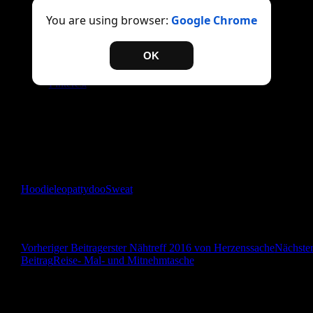
Teilen mit:
You are using browser:
Google Chrome
Twitter
Facebook
OK
Drucken
E-Mail
Pinterest
Gefällt mir:
Gefällt mir
Wird geladen …
Hoodie
leo
pattydoo
Sweat
Beitragsnavigation
Vorheriger Beitrag
erster Nähtreff 2016 von Herzenssache
Nächste
Beitrag
Reise- Mal- und Mitnehmtasche
Herzlich Willkommen! Ich freue mich über jeden
Kommentar!