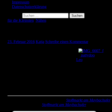
Impressum
Datenschutzerklärung
Suche nach:
für die Kleinsten
,
Nähen
Hoodie für Miron
23. Februar 2016
Katja
Schreibe einen Kommentar
Hallo ihr Lieben, heute zeige ich euch einen Hoodie, den ich vor
einiger Zeit für meinen Großen genäht habe.
Das
Schnittmuster ist, wie ja eigentlich immer, von
pattydoo
. Genauer
gesagt handelt es sich um das Kindershirt „
Leo
“ mit Raglanärmel
Genäht habe ich den Hoodie aus grauem Sweatstoff. Damit es ein
bißchen farbig wird, habe ich mich für knallblaues Bündchen
entschieden und die Kapuze mit türkisfarbenem Jersey gefüttert. A
die Brust habe ich noch ein türkisfarbenes Auto aufgenäht. Dann
zieht der kleine Autofan den Hoodie noch viel lieber an. Jetzt trägt
den Hoodie der kleine Sohnemann, der ihn genauso gern hat, wie
sein Bruder früher. 🙂 Kannste selber machen? Dann mach´s!
Stoff:
Sweat, Jersey und Bündchen (
Stoffmarkt am Maybachufer
)
Zubehör:
Aufnäher (
Stoffmarkt am Maybachufer
)