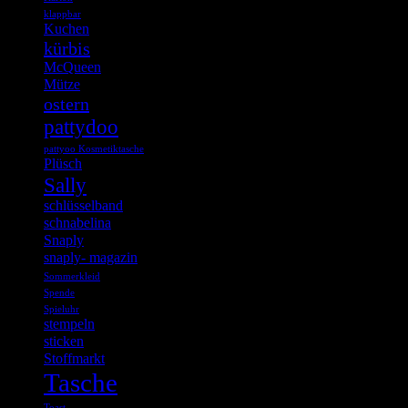
klappbar
Kuchen
kürbis
McQueen
Mütze
ostern
pattydoo
pattyoo Kosmetiktasche
Plüsch
Sally
schlüsselband
schnabelina
Snaply
snaply- magazin
Sommerkleid
Spende
Spieluhr
stempeln
sticken
Stoffmarkt
Tasche
Toast