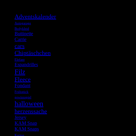
Was such ich?
Adventskalender
Autogarage
Bodykleid
Buttinette
Carrie
cars
Chiptäschchen
Elefant
Espandrilles
Filz
Fleece
Fondant
Frühstück
gewinnspiel
halloween
herzenssache
Jersey
KAM Snap
KAM Snaps
Karton