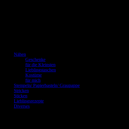
Das bin
ich!
Kannste selber machen? Dann mach’s!!!
Nähen
Geschenke
für die Kleinsten
Lieblingstaschen
Kostüme
für mich
Stempeln/ Papierbasteln/ Graupappe
Stricken
Sticken
Lieblingsrezepte
Diverses
Blog via E-Mail abonnieren