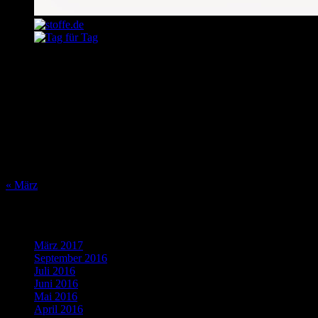
August 2026
M
D
M
D
F
S
S
1
2
3
4
5
6
7
8
9
10
11
12
13
14
15
16
17
18
19
20
21
22
23
24
25
26
27
28
29
30
31
« März
Was bisher geschah…
März 2017
(1)
September 2016
(1)
Juli 2016
(1)
Juni 2016
(2)
Mai 2016
(1)
April 2016
(2)