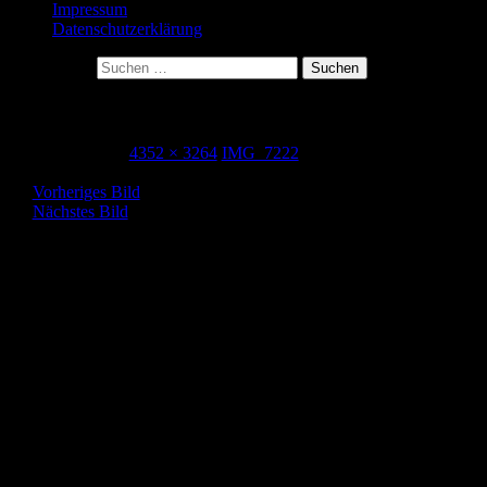
Impressum
Datenschutzerklärung
Suche nach:
IMG_7222
21. Mai 2015
4352 × 3264
IMG_7222
Vorheriges Bild
Nächstes Bild
Herzlich Willkommen! Ich freue mich über jeden
Kommentar!