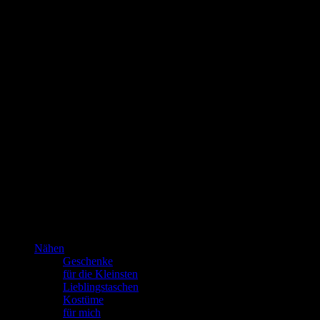
Kannste selber machen? Dann mach’s!!!
Nähen
Geschenke
für die Kleinsten
Lieblingstaschen
Kostüme
für mich