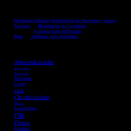
Letzte Kommentare
Die besten #Snaply-Nähprojekte im Dezember | Snaply
Magazin
bei
Handtasche als Geschenk
admin
bei
Ausbeute vom Stoffmarkt
Bine
bei
Ausbeute vom Stoffmarkt
Was such ich?
Adventskalender
Autogarage
Bodykleid
Buttinette
Carrie
cars
Chiptäschchen
Elefant
Espandrilles
Filz
Fleece
Fondant