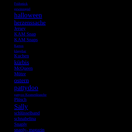
Frühstück
gewinnspiel
halloween
herzenssache
Jersey
KAM Snap
KAM Snaps
Karton
klappbar
Kuchen
kürbis
McQueen
Mütze
ostern
pattydoo
pattyoo Kosmetiktasche
Plüsch
Sally
schlüsselband
schnabelina
Snaply
snaply- magazin