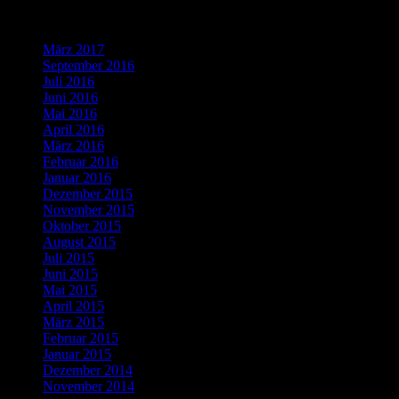
Was bisher geschah…
März 2017
(1)
September 2016
(1)
Juli 2016
(1)
Juni 2016
(2)
Mai 2016
(1)
April 2016
(2)
März 2016
(4)
Februar 2016
(5)
Januar 2016
(4)
Dezember 2015
(10)
November 2015
(11)
Oktober 2015
(8)
August 2015
(1)
Juli 2015
(3)
Juni 2015
(2)
Mai 2015
(1)
April 2015
(2)
März 2015
(1)
Februar 2015
(5)
Januar 2015
(3)
Dezember 2014
(3)
November 2014
(5)