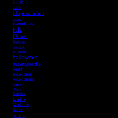
Carrie
cars
Chiptäschchen
Elefant
Espandrilles
Filz
Fleece
Fondant
Frühstück
gewinnspiel
halloween
herzenssache
Jersey
KAM Snap
KAM Snaps
Karton
klappbar
Kuchen
kürbis
McQueen
Mütze
ostern