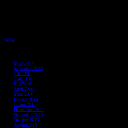
1
2
3
4
5
6
7
8
9
10
11
12
13
14
15
16
17
18
19
20
21
22
23
24
25
26
27
28
29
30
31
« März
Was bisher geschah…
März 2017
(1)
September 2016
(1)
Juli 2016
(1)
Juni 2016
(2)
Mai 2016
(1)
April 2016
(2)
März 2016
(4)
Februar 2016
(5)
Januar 2016
(4)
Dezember 2015
(10)
November 2015
(11)
Oktober 2015
(8)
August 2015
(1)