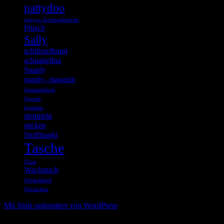
pattydoo
pattyoo Kosmetiktasche
Plüsch
Sally
schlüsselband
schnabelina
Snaply
snaply- magazin
Sommerkleid
Spende
Spieluhr
stempeln
sticken
Stoffmarkt
Tasche
Toast
Wachstuch
Wickelkleid
Würstchen
Mit Stolz präsentiert von WordPress
%d