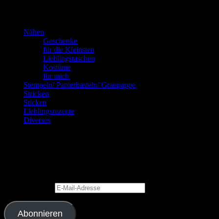
Kannste selber machen? Dann mach’s!!!
Nähen
Geschenke
für die Kleinsten
Lieblingstaschen
Kostüme
für mich
Stempeln/ Papierbasteln/ Graupappe
Stricken
Sticken
Lieblingsrezepte
Diverses
Blog via E-Mail abonnieren
Gib Deine E-Mail-Adresse an, um diesen Blog zu abonnieren und
Benachrichtigungen über neue Beiträge via E-Mail zu erhalten.
E-Mail-Adresse
Abonnieren