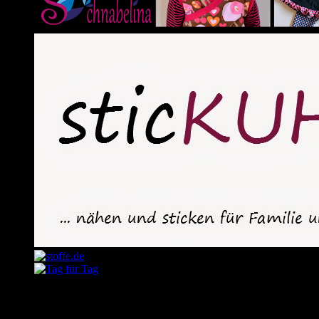
August 2026
M
D
M
D
F
S
S