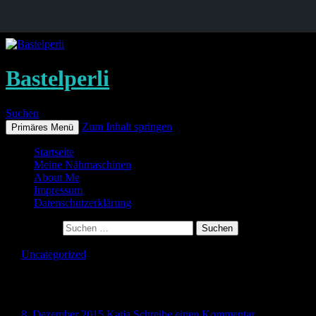
Bastelperli
Suchen
Zum Inhalt springen
Primäres Menü
Startseite
Meine Nähmaschinen
About Me
Impressum
Datenschutzerklärung
Suche nach:
Uncategorized
Ich hab da mal ne Idee….
8. Dezember 2015
Katja
Schreibe einen Kommentar