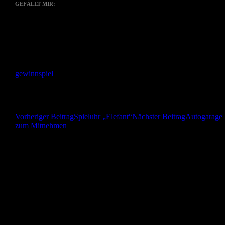
GEFÄLLT MIR:
Gefällt mir
Wird geladen …
Ähnliche Beiträge
gewinnspiel
Beitragsnavigation
Vorheriger Beitrag
Spieluhr „Elefant“
Nächster Beitrag
Autogarage
zum Mitnehmen
Herzlich Willkommen! Ich freue mich über jeden
Kommentar!