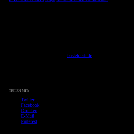
Sagt mal ihr Lieben,
habt ihr Lust auf ein Weihnachtsgewinnspiel?
Wie das Ganze genau aussieht, weiß ich noch nicht. Aber es wird
wohl was selbst genähtes zu gewinnen geben.
Habt ihr da überhaupt Interesse? Oder finde nur ich das toll?
Wäre schön, wenn ihr hier auf
bastelperli.de
direkt den Artikel
kommentiert. Dann hab ich schön alles beisammen. 🙂
Liebste Grüße
Katja
TEILEN MIT:
Twitter
Facebook
Drucken
E-Mail
Pinterest