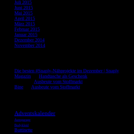
Juli 2015
(3)
Juni 2015
(2)
Mai 2015
(1)
April 2015
(2)
März 2015
(1)
Februar 2015
(5)
Januar 2015
(3)
Dezember 2014
(3)
November 2014
(5)
Letzte Kommentare
Die besten #Snaply-Nähprojekte im Dezember | Snaply
Magazin
bei
Handtasche als Geschenk
admin
bei
Ausbeute vom Stoffmarkt
Bine
bei
Ausbeute vom Stoffmarkt
Was such ich?
Adventskalender
Autogarage
Bodykleid
Buttinette