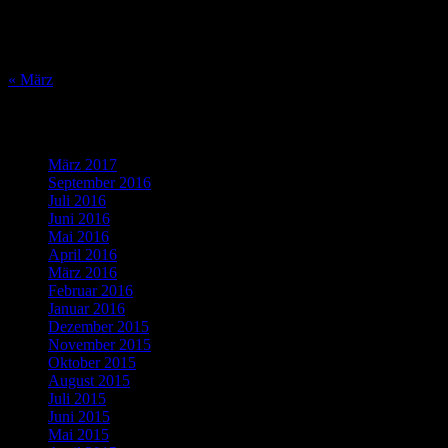
17
18
19
20
21
22
23
24
25
26
27
28
29
30
31
« März
Was bisher geschah…
März 2017
(1)
September 2016
(1)
Juli 2016
(1)
Juni 2016
(2)
Mai 2016
(1)
April 2016
(2)
März 2016
(4)
Februar 2016
(5)
Januar 2016
(4)
Dezember 2015
(10)
November 2015
(11)
Oktober 2015
(8)
August 2015
(1)
Juli 2015
(3)
Juni 2015
(2)
Mai 2015
(1)