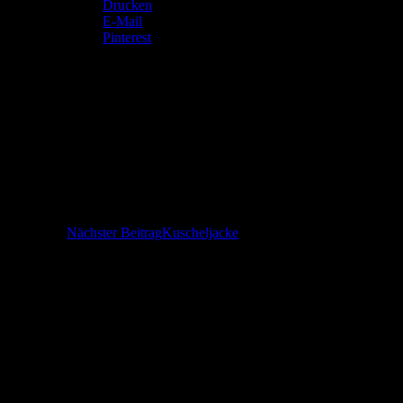
Drucken
E-Mail
Pinterest
Gefällt mir:
Gefällt mir
Wird geladen …
Beitragsnavigation
Nächster Beitrag
Kuscheljacke
Herzlich Willkommen! Ich freue mich über 