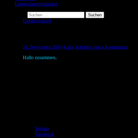
Datenschutzerklärung
Suche nach:
Uncategorized
Der erste Post
14. November 2014
Katja
Schreibe einen Kommentar
Hallo zusammen,
ich bin
Katja
und starte heute hiermit meinen eigenen Blog
Ich bastele, nähe,
backe und
stricke unglaublich gerne und
lassen.
Hoffentlich verfolgt mich jemand, ich hoffe das Beste.
Kannste selber machen? Dann mach´s!
Teilen mit:
Twitter
Facebook