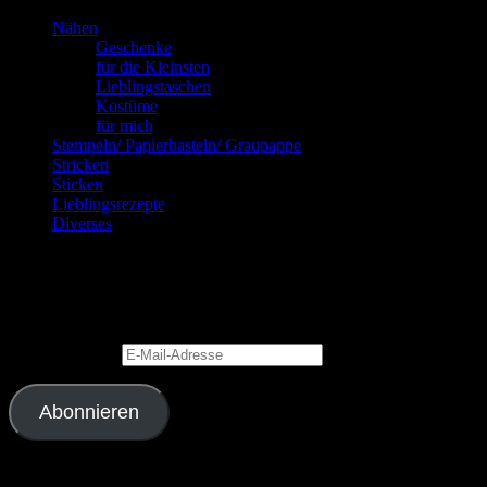
Nähen
Geschenke
für die Kleinsten
Lieblingstaschen
Kostüme
für mich
Stempeln/ Papierbasteln/ Graupappe
Stricken
Sticken
Lieblingsrezepte
Diverses
Blog via E-Mail abonnieren
Gib Deine E-Mail-Adresse an, um diesen Blog zu abonnieren und Bena
E-Mail-Adresse
Abonnieren
Schließe dich 2.343 anderen Abonnenten an