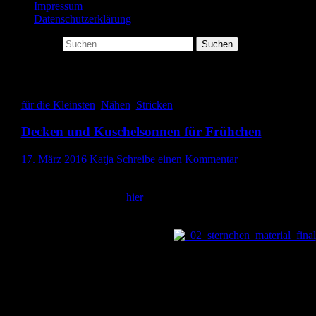
Impressum
Datenschutzerklärung
Suche nach:
Schlagwort-Archive: Decken
für die Kleinsten
,
Nähen
,
Stricken
Decken und Kuschelsonnen für Frühchen
17. März 2016
Katja
Schreibe einen Kommentar
Hallo ihr Lieben, heute zeige ich euch ein paar Sachen, die ich für
Frühchen genäht bzw. gestrickt habe. Ich hatte schon in einem
meiner letzten Beiträge
hier
über die Aktion Herzenssache und de
Nähtreff, an dem ich teilgenommen habe, berichtet. Ich hatte
Decken gezeigt, die dafür da sind, dass die Frühchen es im
Inkubator schön kuschelig haben.
Als ich mit Miron schwanger war, kam es mir absolut erstrebensw
vor, stricken zu können. Deshalb hatte ich mir die Zeitschrift
`Stricken leicht gemacht` abonniert. Hier bekam ich jede Woche
eine neue Ausgabe mit einer Docke Wolle und der Anleitung für e
Karo in unterschiedlichsten Strickmustern. So konnte Woche für
Woche eine neue Stricktechnik erlernt werden. Ich merkte allerdin