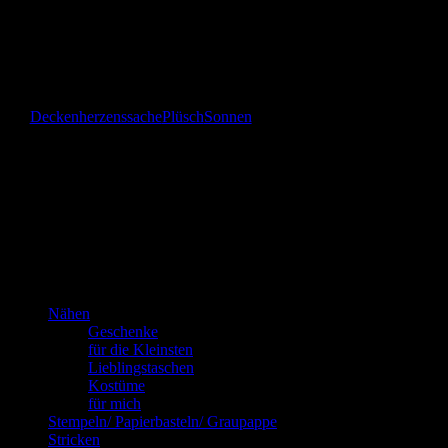
Gefällt mir:
Gefällt mir
Wird geladen …
Decken
herzenssache
Plüsch
Sonnen
Das bin
ich!
Kannste selber machen? Dann mach’s!!!
Nähen
Geschenke
für die Kleinsten
Lieblingstaschen
Kostüme
für mich
Stempeln/ Papierbasteln/ Graupappe
Stricken