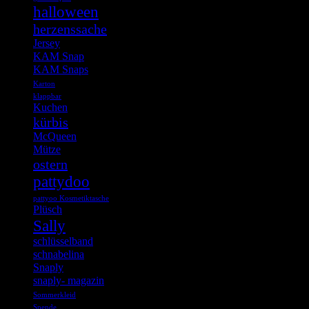
halloween
herzenssache
Jersey
KAM Snap
KAM Snaps
Karton
klappbar
Kuchen
kürbis
McQueen
Mütze
ostern
pattydoo
pattyoo Kosmetiktasche
Plüsch
Sally
schlüsselband
schnabelina
Snaply
snaply- magazin
Sommerkleid
Spende