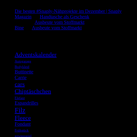
Die besten #Snaply-Nähprojekte im Dezember | Snaply
Magazin
bei
Handtasche als Geschenk
admin
bei
Ausbeute vom Stoffmarkt
Bine
bei
Ausbeute vom Stoffmarkt
Was such ich?
Adventskalender
Autogarage
Bodykleid
Buttinette
Carrie
cars
Chiptäschchen
Elefant
Espandrilles
Filz
Fleece
Fondant
Frühstück
gewinnspiel