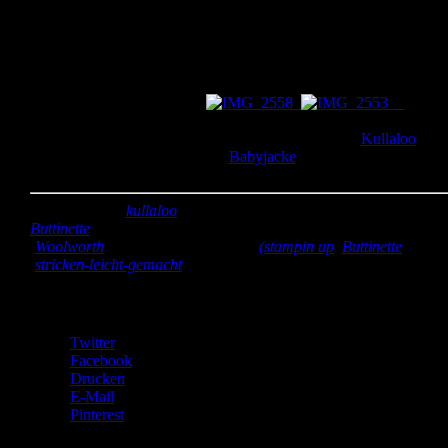
recht schnell, dass stricken nichts für mich ist. 😉 Deshalb hab ich
die bereits gestrickten Karos zu kleinen Patchworkdecken
zusammen genäht und hinten mit Fleece gepolstert. Die Decken
kamen sehr gut an, was mich natürlich freut. Außerdem habe ich f
die kleinen Kämpfer Kuschelsonnen genäht. Mit denen können si
in ihren Bettchen kuscheln.
Die
Sonnen bestehen auf einer Seite aus einfacher Baumwolle, die
andere Seite ist aus Plüsch. Den Plüsch habe ich bei
Kullaloo
gekauft und auch schon für die
Babyjacke
für Marek benutzt.
Kannste selber machen? Dann mach´s!
Stoff:
Plüsch (
kullaloo
), Baumwolle orange (gespendet von
Buttinette
) restliche Baumwolle (eigene Restekiste), Fleece
(
Woolworth
)
Zubehör:
Webbänder
(stampin up
,
Buttinette
); Woll
(
stricken-leicht-gemacht
)
Teilen mit:
Twitter
Facebook
Drucken
E-Mail
Pinterest