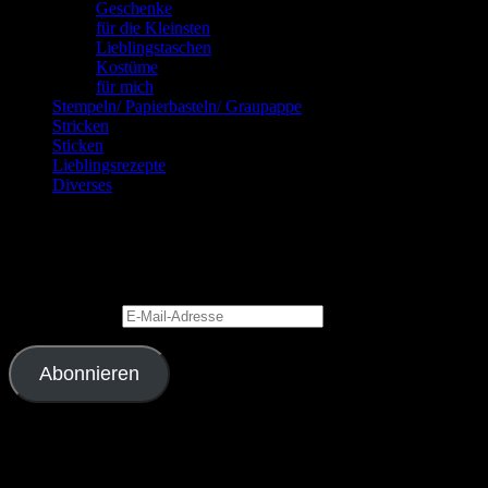
Geschenke
für die Kleinsten
Lieblingstaschen
Kostüme
für mich
Stempeln/ Papierbasteln/ Graupappe
Stricken
Sticken
Lieblingsrezepte
Diverses
Blog via E-Mail abonnieren
Gib Deine E-Mail-Adresse an, um diesen Blog zu abonnieren und Bena
E-Mail-Adresse
Abonnieren
Schließe dich 2.343 anderen Abonnenten an
Meine Lieblingslinks und -blogs