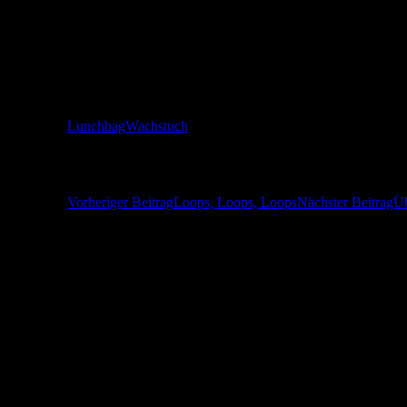
Gefällt mir:
Gefällt mir
Wird geladen …
Lunchbag
Wachstuch
Beitragsnavigation
Vorheriger Beitrag
Loops, Loops, Loops
Nächster Beitrag
Üb
Herzlich Willkommen! Ich freue mich über 