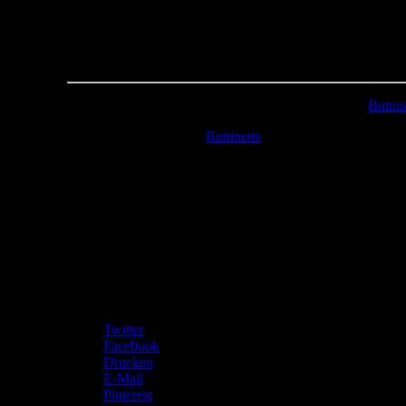
Kannste selber machen? Dann mach´s!
Stoff:
2 verschieden gemusterte Wachstuch- Stoffe (
Buttin
Verzierung:
Webband (
Buttinette
), Klettband (Stoffma
Teilen mit:
Twitter
Facebook
Drucken
E-Mail
Pinterest