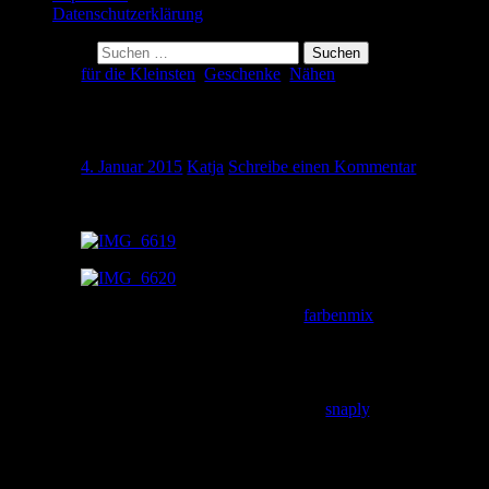
Datenschutzerklärung
Suche nach:
für die Kleinsten
,
Geschenke
,
Nähen
Lunchbag
4. Januar 2015
Katja
Schreibe einen Kommentar
Für meine Neffen habe ich aus einfachem Wachstuch Lunchb
Das Schnittmuster habe ich von
farbenmix
. Unter den Free
Verziert habe ich die Bags mit einem Webband und den auf
Die Lunchbags sind schnell und einfach genäht. Es gibt al
Stoffklammern. Die gibt es u.a. bei
snaply
. Diese Klammern
gewählt werden, ich nehme 4mm. Da sitzen die Löcher nicht
man gleichmäßig schieben, da der Stoff sehr schlecht transp
Jetzt sind die beiden Bags also verschenkt und die Jungs 