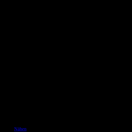
Das bin ich!
Kannste selber machen? Dann mach’s!!!
Nähen