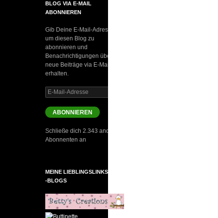
BLOG VIA E-MAIL
ABONNIEREN
Gib Deine E-Mail-Adresse an,
um diesen Blog zu
abonnieren und
Benachrichtigungen über
neue Beiträge via E-Mail zu
erhalten.
E-
Mail-
Adresse
ABONNIEREN
Schließe dich 2.343 anderen
Abonnenten an
MEINE LIEBLINGSLINKS UND
-BLOGS