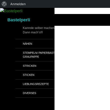
Über
Anmelden
WordPress
Suchen
Bastelperli
Kannste selber machen?
Dann mach’s!!!
NÄHEN
STEMPELN/ PAPIERBASTELN/
GRAUPAPPE
STRICKEN
STICKEN
LIEBLINGSREZEPTE
DIVERSES