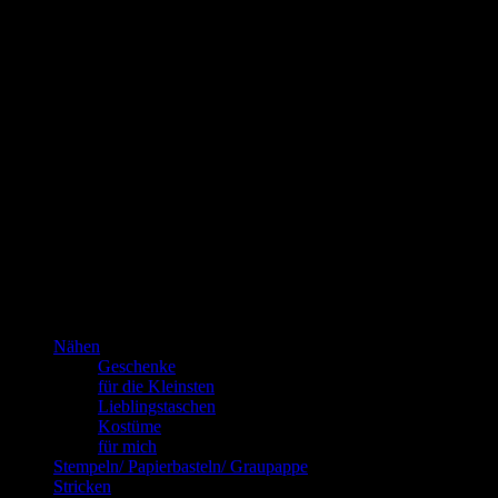
Kannste selber machen? Dann mach’s!!!
Nähen
Geschenke
für die Kleinsten
Lieblingstaschen
Kostüme
für mich
Stempeln/ Papierbasteln/ Graupappe
Stricken