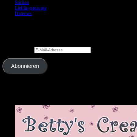
Sticken
Lieblingsrezepte
Diverses
Blog via E-Mail abonnieren
Gib Deine E-Mail-Adresse an, um diesen Blog zu abonnieren und Bena
E-Mail-Adresse
Abonnieren
Schließe dich 2.343 anderen Abonnenten an
Meine Lieblingslinks und -blogs