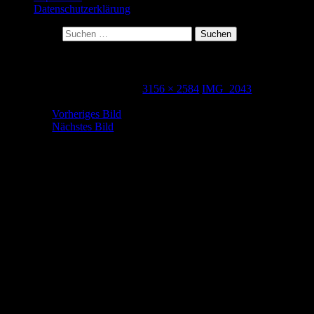
Datenschutzerklärung
Suche nach:
IMG_2043
15. Dezember 2015
3156 × 2584
IMG_2043
Vorheriges Bild
Nächstes Bild
Herzlich Willkommen! Ich freue mich über 