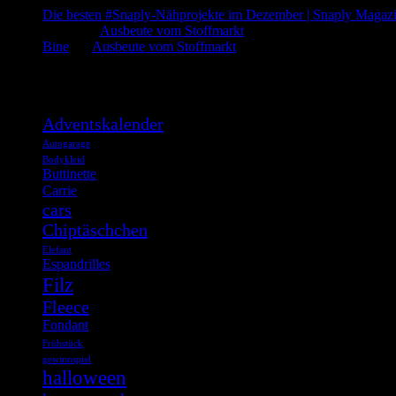
Die besten #Snaply-Nähprojekte im Dezember | Snaply Magaz
admin
bei
Ausbeute vom Stoffmarkt
Bine
bei
Ausbeute vom Stoffmarkt
Was such ich?
Adventskalender
Autogarage
Bodykleid
Buttinette
Carrie
cars
Chiptäschchen
Elefant
Espandrilles
Filz
Fleece
Fondant
Frühstück
gewinnspiel
halloween