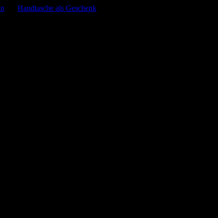
in
bei
Handtasche als Geschenk