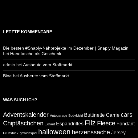
LETZTE KOMMENTARE
Die besten #Snaply-Nähprojekte im Dezember | Snaply Magazin
bei
Handtasche als Geschenk
admin
bei
Ausbeute vom Stoffmarkt
Bine
bei
Ausbeute vom Stoffmarkt
WAS SUCH ICH?
Adventskalender
cars
Buttinette
Carrie
Autogarage
Bodykleid
Filz
Chiptäschchen
Fleece
Espandrilles
Fondant
Elefant
halloween
herzenssache
Jersey
Frühstück
gewinnspiel