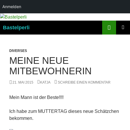
Anmelden
Suchen
Bastelperli
ZUM
PRIMÄR
INHALT
MENÜ
SPRINGEN
DIVERSES
MEINE NEUE
MITBEWOHNERIN
21. MAI 2015
KATJA
SCHREIBE EINEN KOMMENTAR
Mein Mann ist der Beste!!!!
Ich habe zum MUTTERTAG dieses neue Schätzchen
bekommen.